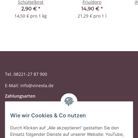
Schüttelbrot
Friuldoro
I
2,90 €
*
14,90 €
*
14,50 € pro 1 kg
21,29 € pro 1 l
Tel. 08221-27 87 900
E-Mail: info@vineola.de
Zahlungsarten
Wie wir Cookies & Co nutzen
Durch Klicken auf „Alle akzeptieren“ gestatten Sie den
Einsatz folgender Dienste auf unserer Website: YouTube,