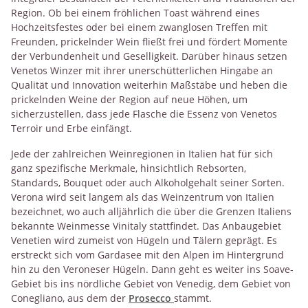
Region. Ob bei einem fröhlichen Toast während eines
Hochzeitsfestes oder bei einem zwanglosen Treffen mit
Freunden, prickelnder Wein fließt frei und fördert Momente
der Verbundenheit und Geselligkeit. Darüber hinaus setzen
Venetos Winzer mit ihrer unerschütterlichen Hingabe an
Qualität und Innovation weiterhin Maßstäbe und heben die
prickelnden Weine der Region auf neue Höhen, um
sicherzustellen, dass jede Flasche die Essenz von Venetos
Terroir und Erbe einfängt.
Jede der zahlreichen Weinregionen in Italien hat für sich
ganz spezifische Merkmale, hinsichtlich Rebsorten,
Standards, Bouquet oder auch Alkoholgehalt seiner Sorten.
Verona wird seit langem als das Weinzentrum von Italien
bezeichnet, wo auch alljährlich die über die Grenzen Italiens
bekannte Weinmesse Vinitaly stattfindet. Das Anbaugebiet
Venetien wird zumeist von Hügeln und Tälern geprägt. Es
erstreckt sich vom Gardasee mit den Alpen im Hintergrund
hin zu den Veroneser Hügeln. Dann geht es weiter ins Soave-
Gebiet bis ins nördliche Gebiet von Venedig, dem Gebiet von
Conegliano, aus dem der
Prosecco
stammt.