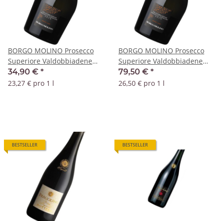
BORGO MOLINO Prosecco
BORGO MOLINO Prosecco
Superiore Valdobbiadene
Superiore Valdobbiadene
extra dry DOCG - 1,5 Liter
extra dry DOCG - 3 Liter
34,90 €
*
79,50 €
*
Magnum
Jeraboam
23,27 € pro 1 l
26,50 € pro 1 l
BESTSELLER
BESTSELLER