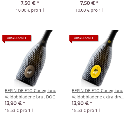
Sp
7,50 €
*
7,50 €
*
10,00 € pro 1 l
10,00 € pro 1 l
AUSVERKAUFT
AUSVERKAUFT
BEPIN DE ETO Conegliano
BEPIN DE ETO Conegliano
Valdobbiadene brut DOC
Valdobbiadene extra dry
DOC
13,90 €
*
13,90 €
*
18,53 € pro 1 l
18,53 € pro 1 l