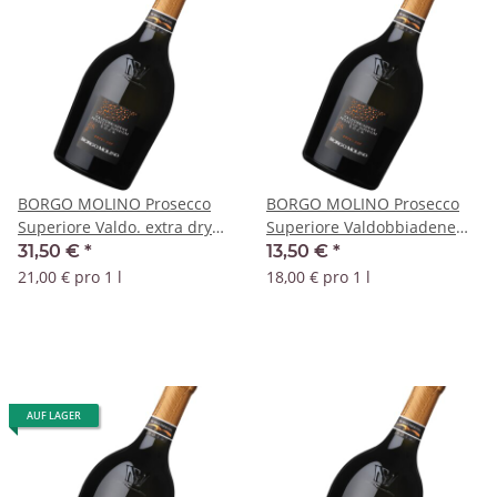
BORGO MOLINO Prosecco
BORGO MOLINO Prosecco
Superiore Valdo. extra dry
Superiore Valdobbiadene
DOCG Magnum
extra dry DOCG
31,50 €
*
13,50 €
*
21,00 € pro 1 l
18,00 € pro 1 l
AUF LAGER