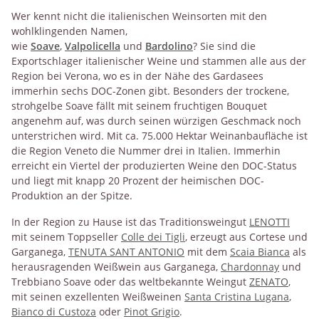
Wer kennt nicht die italienischen Weinsorten mit den
wohlklingenden Namen,
wie
Soave
,
Valpolicella
und
Bardolino
? Sie sind die
Exportschlager italienischer Weine und stammen alle aus der
Region bei Verona, wo es in der Nähe des Gardasees
immerhin sechs DOC-Zonen gibt. Besonders der trockene,
strohgelbe Soave fällt mit seinem fruchtigen Bouquet
angenehm auf, was durch seinen würzigen Geschmack noch
unterstrichen wird. Mit ca. 75.000 Hektar Weinanbaufläche ist
die Region Veneto die Nummer drei in Italien. Immerhin
erreicht ein Viertel der produzierten Weine den DOC-Status
und liegt mit knapp 20 Prozent der heimischen DOC-
Produktion an der Spitze.
In der Region zu Hause ist das Traditionsweingut
LENOTTI
mit seinem Toppseller
Colle dei Tigli
, erzeugt aus Cortese und
Garganega,
TENUTA SANT ANTONIO
mit dem
Scaia Bianca
als
herausragenden Weißwein aus Garganega,
Chardonnay
und
Trebbiano Soave oder das weltbekannte Weingut
ZENATO
,
mit seinen exzellenten Weißweinen
Santa Cristina Lugana
,
Bianco di Custoza
oder
Pinot Grigio
.