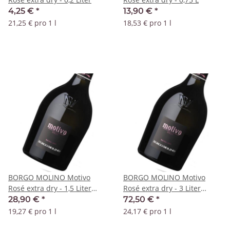
4,25 €
*
13,90 €
*
21,25 € pro 1 l
18,53 € pro 1 l
BORGO MOLINO Motivo
BORGO MOLINO Motivo
Rosé extra dry - 1,5 Liter
Rosé extra dry - 3 Liter
Magnum
Jeroboam
28,90 €
*
72,50 €
*
19,27 € pro 1 l
24,17 € pro 1 l