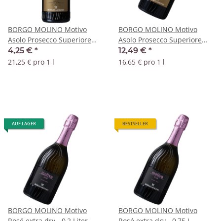
BORGO MOLINO Motivo
BORGO MOLINO Motivo
Asolo Prosecco Superiore
Asolo Prosecco Superiore
Brut DOCG - 0,2 Liter
Brut DOCG - 0,75 Liter
4,25 €
*
12,49 €
*
21,25 € pro 1 l
16,65 € pro 1 l
AUF LAGER
BESTSELLER
BORGO MOLINO Motivo
BORGO MOLINO Motivo
Rosé extra dry - 0,2 Liter
Rosé extra dry - 0,75 L