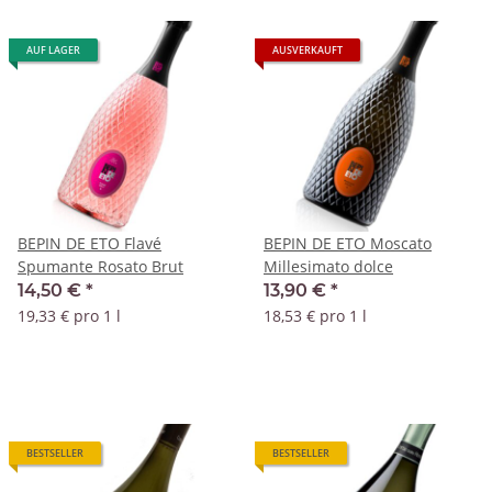
AUF LAGER
AUSVERKAUFT
BEPIN DE ETO Flavé
BEPIN DE ETO Moscato
Spumante Rosato Brut
Millesimato dolce
14,50 €
*
13,90 €
*
19,33 € pro 1 l
18,53 € pro 1 l
BESTSELLER
BESTSELLER