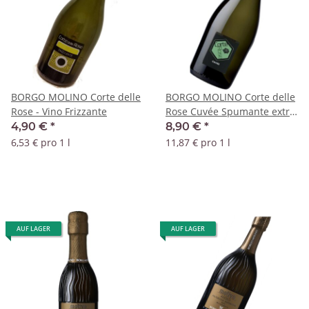
BORGO MOLINO Corte delle
BORGO MOLINO Corte delle
Rose - Vino Frizzante
Rose Cuvée Spumante extra
dry
4,90 €
*
8,90 €
*
6,53 € pro 1 l
11,87 € pro 1 l
AUF LAGER
AUF LAGER