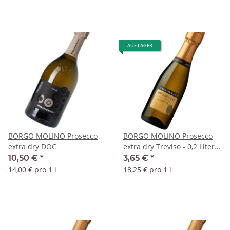
AUF LAGER
BORGO MOLINO Prosecco
BORGO MOLINO Prosecco
extra dry DOC
extra dry Treviso - 0,2 Liter
DOC
10,50 €
*
3,65 €
*
14,00 € pro 1 l
18,25 € pro 1 l