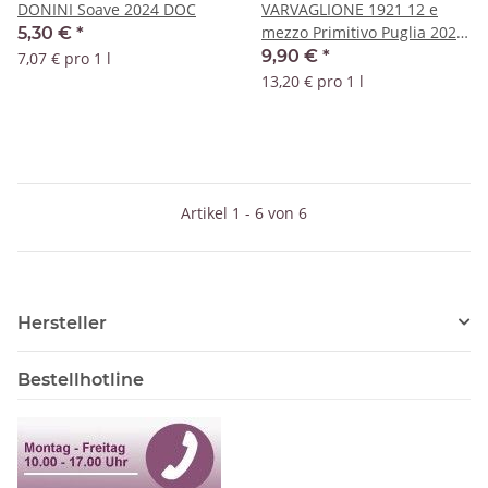
DONINI Soave 2024 DOC
VARVAGLIONE 1921 12 e
mezzo Primitivo Puglia 2020
5,30 €
*
IGP
9,90 €
*
7,07 € pro 1 l
13,20 € pro 1 l
Artikel 1 - 6 von 6
Hersteller
Bestellhotline