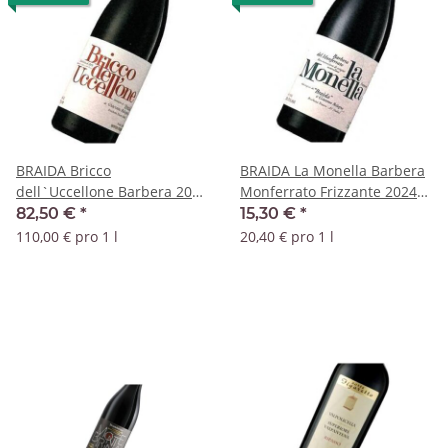
BRAIDA Bricco
BRAIDA La Monella Barbera
dell`Uccellone Barbera 2020
Monferrato Frizzante 2024
DOC
DOC
82,50 €
*
15,30 €
*
110,00 € pro 1 l
20,40 € pro 1 l