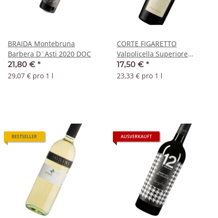
BRAIDA Montebruna
CORTE FIGARETTO
Barbera D´Asti 2020 DOC
Valpolicella Superiore
Ripasso 2023 DOC
21,80 €
*
17,50 €
*
29,07 € pro 1 l
23,33 € pro 1 l
BESTSELLER
AUSVERKAUFT