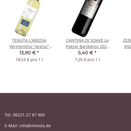
TENUTA L'ARIOSA
CANTINA DI SOAVE Le
ZEN
Vermentino "Arenu"
Poesie Bardolino 2024
VIG
2024 DOC
DOC
13,90 €
*
5,40 €
*
18,53 € pro 1 l
7,20 € pro 1 l
Tel. 08221-27 87 900
E-Mail: info@vineola.de