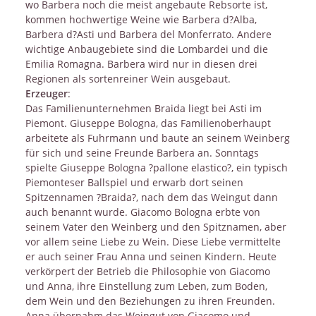
wo Barbera noch die meist angebaute Rebsorte ist,
kommen hochwertige Weine wie Barbera d?Alba,
Barbera d?Asti und Barbera del Monferrato. Andere
wichtige Anbaugebiete sind die Lombardei und die
Emilia Romagna. Barbera wird nur in diesen drei
Regionen als sortenreiner Wein ausgebaut.
Erzeuger
:
Das Familienunternehmen Braida liegt bei Asti im
Piemont. Giuseppe Bologna, das Familienoberhaupt
arbeitete als Fuhrmann und baute an seinem Weinberg
für sich und seine Freunde Barbera an. Sonntags
spielte Giuseppe Bologna ?pallone elastico?, ein typisch
Piemonteser Ballspiel und erwarb dort seinen
Spitzennamen ?Braida?, nach dem das Weingut dann
auch benannt wurde. Giacomo Bologna erbte von
seinem Vater den Weinberg und den Spitznamen, aber
vor allem seine Liebe zu Wein. Diese Liebe vermittelte
er auch seiner Frau Anna und seinen Kindern. Heute
verkörpert der Betrieb die Philosophie von Giacomo
und Anna, ihre Einstellung zum Leben, zum Boden,
dem Wein und den Beziehungen zu ihren Freunden.
Anna übernahm das Weingut von Giacomo und