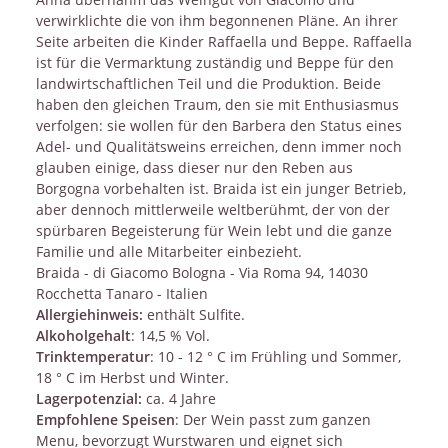
verwirklichte die von ihm begonnenen Pläne. An ihrer
Seite arbeiten die Kinder Raffaella und Beppe. Raffaella
ist für die Vermarktung zuständig und Beppe für den
landwirtschaftlichen Teil und die Produktion. Beide
haben den gleichen Traum, den sie mit Enthusiasmus
verfolgen: sie wollen für den Barbera den Status eines
Adel- und Qualitätsweins erreichen, denn immer noch
glauben einige, dass dieser nur den Reben aus
Borgogna vorbehalten ist. Braida ist ein junger Betrieb,
aber dennoch mittlerweile weltberühmt, der von der
spürbaren Begeisterung für Wein lebt und die ganze
Familie und alle Mitarbeiter einbezieht.
Braida - di Giacomo Bologna - Via Roma 94, 14030
Rocchetta Tanaro - Italien
Allergiehinweis:
enthält Sulfite.
Alkoholgehalt
: 14,5 % Vol.
Trinktemperatur
: 10 - 12 ° C im Frühling und Sommer,
18 ° C im Herbst und Winter.
Lagerpotenzial:
ca. 4 Jahre
Empfohlene Speisen
: Der Wein passt zum ganzen
Menu, bevorzugt Wurstwaren und eignet sich