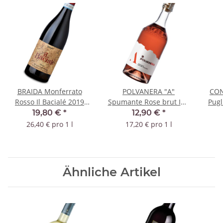
BRAIDA Monferrato
POLVANERA "A"
CON
Rosso Il Bacialé 2019
Spumante Rose brut IGT
Pug
DOC
- BIO
19,80 €
*
12,90 €
*
26,40 € pro 1 l
17,20 € pro 1 l
Ähnliche Artikel