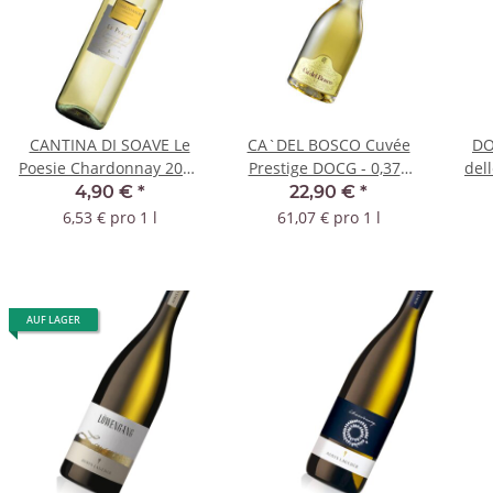
CANTINA DI SOAVE Le
CA`DEL BOSCO Cuvée
DO
Poesie Chardonnay 2025
Prestige DOCG - 0,375
del
IGT
Liter - kleine Flasche
4,90 €
*
22,90 €
*
6,53 € pro 1 l
61,07 € pro 1 l
AUF LAGER