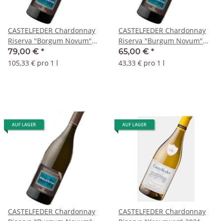
CASTELFEDER Chardonnay
CASTELFEDER Chardonnay
Riserva "Borgum Novum"
Riserva "Burgum Novum"
2018 DOC - 1,5 Liter
2018 DOC 1,5, Liter Magnum
79,00 €
*
65,00 €
*
Magnum
105,33 € pro 1 l
43,33 € pro 1 l
AUF LAGER
AUF LAGER
CASTELFEDER Chardonnay
CASTELFEDER Chardonnay