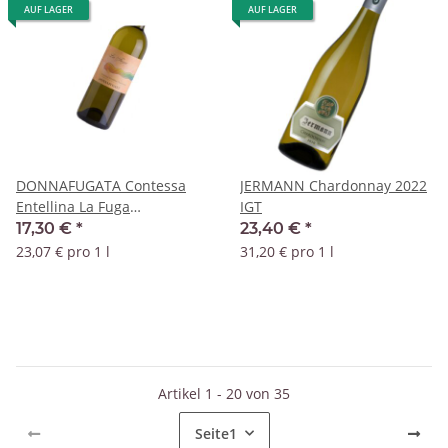
AUF LAGER
AUF LAGER
DONNAFUGATA Contessa
JERMANN Chardonnay 2022
Entellina La Fuga
IGT
Chardonnay 2022 DOC
17,30 €
*
23,40 €
*
23,07 € pro 1 l
31,20 € pro 1 l
Artikel 1 - 20 von 35
Seite
1