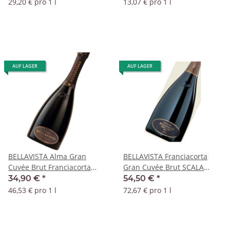
29,20 € pro 1 l
13,07 € pro 1 l
AUF LAGER
AUF LAGER
BELLAVISTA Alma Gran
BELLAVISTA Franciacorta
Cuvée Brut Franciacorta
Gran Cuvée Brut SCALA
DOCG
Vendemia 2018 DOCG
34,90 €
*
54,50 €
*
46,53 € pro 1 l
72,67 € pro 1 l