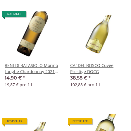
AUF LAGER
BENI DI BATASIOLO Morino
CA`DEL BOSCO Cuvée
Langhe Chardonnay 2021
Prestige DOCG
DOC
14,90 €
*
38,58 €
*
19,87 € pro 1 l
102,88 € pro 1 l
BESTSELLER
BESTSELLER