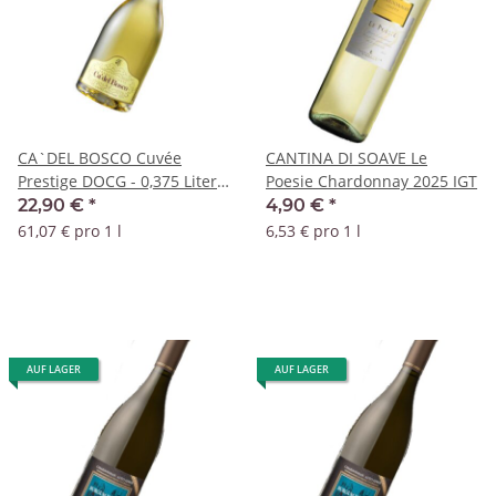
CA`DEL BOSCO Cuvée
CANTINA DI SOAVE Le
Prestige DOCG - 0,375 Liter -
Poesie Chardonnay 2025 IGT
kleine Flasche
22,90 €
*
4,90 €
*
61,07 € pro 1 l
6,53 € pro 1 l
AUF LAGER
AUF LAGER