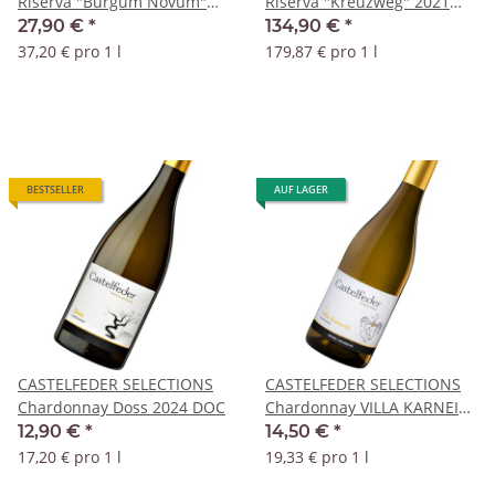
Riserva "Burgum Novum"
Riserva "Kreuzweg" 2021
2022 DOC
DOC
27,90 €
*
134,90 €
*
37,20 € pro 1 l
179,87 € pro 1 l
BESTSELLER
AUF LAGER
CASTELFEDER SELECTIONS
CASTELFEDER SELECTIONS
Chardonnay Doss 2024 DOC
Chardonnay VILLA KARNEID
2019 DOC
12,90 €
*
14,50 €
*
17,20 € pro 1 l
19,33 € pro 1 l