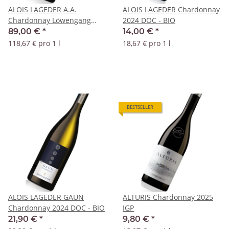
ALOIS LAGEDER A.A.
ALOIS LAGEDER Chardonnay
Chardonnay Löwengang
2024 DOC - BIO
2021 DOC - BIO
89,00 €
*
14,00 €
*
118,67 € pro 1 l
18,67 € pro 1 l
BESTSELLER
ALOIS LAGEDER GAUN
ALTURIS Chardonnay 2025
Chardonnay 2024 DOC - BIO
IGP
21,90 €
*
9,80 €
*