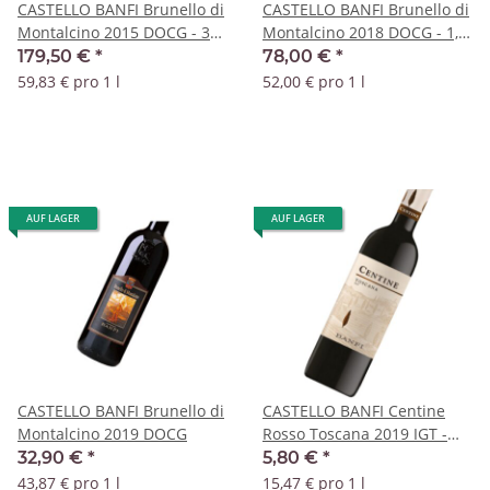
CASTELLO BANFI Brunello di
CASTELLO BANFI Brunello di
Montalcino 2015 DOCG - 3
Montalcino 2018 DOCG - 1,5
Liter Jeroboam
Liter Magnum
179,50 €
*
78,00 €
*
59,83 € pro 1 l
52,00 € pro 1 l
AUF LAGER
AUF LAGER
CASTELLO BANFI Brunello di
CASTELLO BANFI Centine
Montalcino 2019 DOCG
Rosso Toscana 2019 IGT -
0,375 Liter
32,90 €
*
5,80 €
*
43,87 € pro 1 l
15,47 € pro 1 l