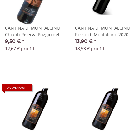
CANTINA DI MONTALCINO
CANTINA DI MONTALCINO
Chianti Riserva Poggio del
Rosso di Montalcino 2020
Sasso 2021 DOCG
DOC
9,50 €
*
13,90 €
*
12,67 € pro 1 l
18,53 € pro 1 l
AUSVERKAUFT