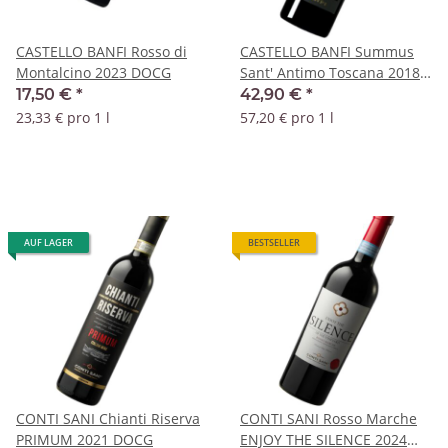
CASTELLO BANFI Rosso di
CASTELLO BANFI Summus
Montalcino 2023 DOCG
Sant' Antimo Toscana 2018
DOC
17,50 €
*
42,90 €
*
23,33 € pro 1 l
57,20 € pro 1 l
AUF LAGER
BESTSELLER
CONTI SANI Chianti Riserva
CONTI SANI Rosso Marche
PRIMUM 2021 DOCG
ENJOY THE SILENCE 2024