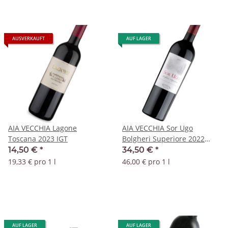
AUSVERKAUFT
AUF LAGER
AIA VECCHIA Lagone
AIA VECCHIA Sor Ugo
Toscana 2023 IGT
Bolgheri Superiore 2022
DOC
14,50 €
*
34,50 €
*
19,33 € pro 1 l
46,00 € pro 1 l
AUF LAGER
AUF LAGER