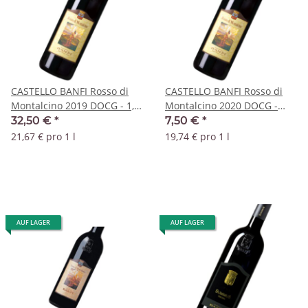
CASTELLO BANFI Rosso di
CASTELLO BANFI Rosso di
Montalcino 2019 DOCG - 1,5
Montalcino 2020 DOCG -
Liter Magnum
0,375 L
32,50 €
*
7,50 €
*
21,67 € pro 1 l
19,74 € pro 1 l
AUF LAGER
AUF LAGER