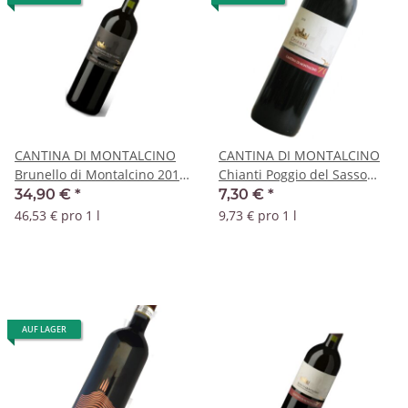
CANTINA DI MONTALCINO
CANTINA DI MONTALCINO
Brunello di Montalcino 2019
Chianti Poggio del Sasso
DOCG
2022 DOCG
34,90 €
*
7,30 €
*
46,53 € pro 1 l
9,73 € pro 1 l
AUF LAGER