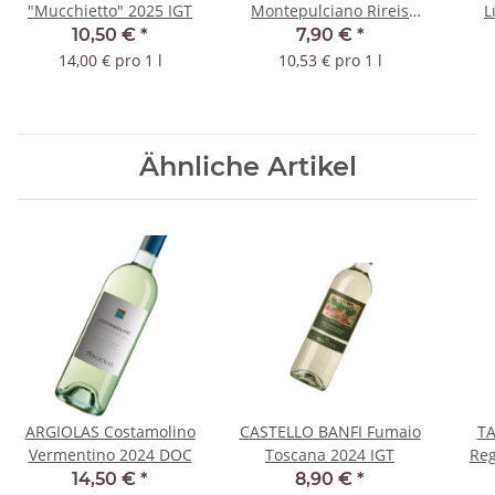
"Mucchietto" 2025 IGT
Montepulciano Rireis
L
2023 DOC - BIO
10,50 €
*
7,90 €
*
14,00 € pro 1 l
10,53 € pro 1 l
Ähnliche Artikel
ARGIOLAS Costamolino
CASTELLO BANFI Fumaio
TA
Vermentino 2024 DOC
Toscana 2024 IGT
Reg
14,50 €
*
8,90 €
*