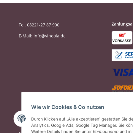
Zahlungsa
Tel. 08221-27 87 900
E-Mail: info@vineola.de
Wie wir Cookies & Co nutzen
Durch Klicken auf „Alle akzeptieren“ gestatten Sie 
Analytics, Google Ads, Google Tag Manager. Sie könn
Weitere Details finden Sie unter
Konfigurieren
und in
* Alle Preise inkl. gesetzlicher USt., zzgl.
Versand