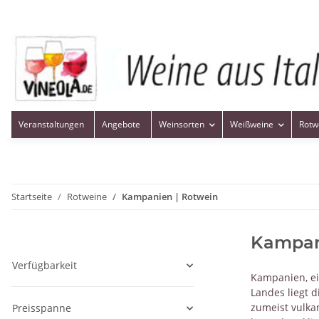
Veranstaltungen
Angebote
Weinsorten
Weißweine
Rotw
Startseite
Rotweine
Kampanien | Rotwein
Kampan
Verfügbarkeit
Kampanien, ei
Landes liegt 
zumeist vulka
Preisspanne