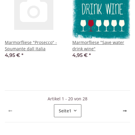
Marmorfliese "Prosecco" -
Marmorfliese "Save water
Spumante dall Italia
drink wine"
4,95 €
*
4,95 €
*
Artikel 1 - 20 von 28
Seite
1