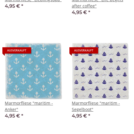
after coffee"
4,95 €
*
4,95 €
*
AUSVERKAUFT
AUSVERKAUFT
Marmorfliese "maritim -
Marmorfliese "maritim -
Anker"
Segelboot"
4,95 €
*
4,95 €
*