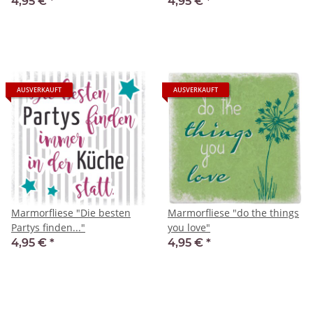
4,95 €
*
4,95 €
*
AUSVERKAUFT
AUSVERKAUFT
Marmorfliese "Die besten
Marmorfliese "do the things
Partys finden..."
you love"
4,95 €
*
4,95 €
*