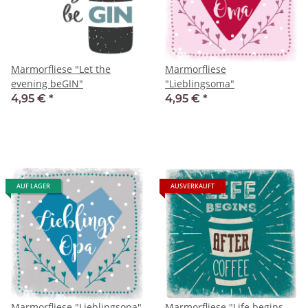
Marmorfliese "Let the
Marmorfliese
evening beGIN"
"Lieblingsoma"
4,95 €
*
4,95 €
*
AUF LAGER
AUSVERKAUFT
Marmorfliese "Lieblingsopa"
Marmorfliese "Life begins