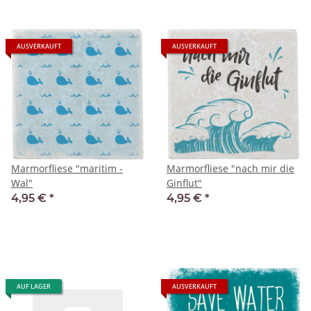
AUSVERKAUFT
AUSVERKAUFT
Marmorfliese "maritim -
Marmorfliese "nach mir die
Wal"
Ginflut"
4,95 €
*
4,95 €
*
AUF LAGER
AUSVERKAUFT