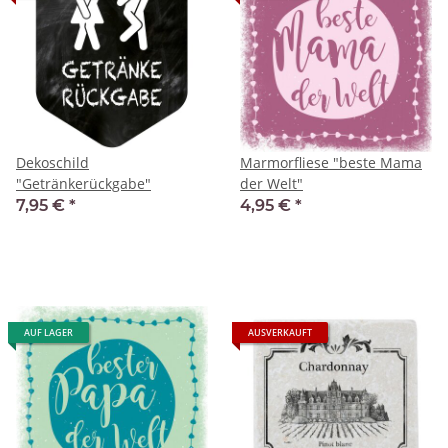
Dekoschild
Marmorfliese "beste Mama
"Getränkerückgabe"
der Welt"
7,95 €
*
4,95 €
*
AUF LAGER
AUSVERKAUFT