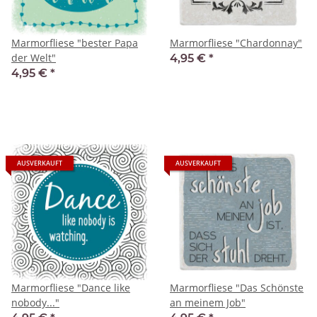
Marmorfliese "bester Papa
Marmorfliese "Chardonnay"
der Welt"
4,95 €
*
4,95 €
*
AUSVERKAUFT
AUSVERKAUFT
Marmorfliese "Dance like
Marmorfliese "Das Schönste
nobody..."
an meinem Job"