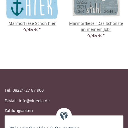
Marmorfliese Schön hier
Marmorfliese "Das Schönste
an meinem Job"
4,95 €
*
4,95 €
*
Tel. 08221-27 87 900
E-Mail: info@vineola.de
Zahlungsarten