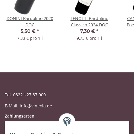
DONINI Bardolino 2020
LENOTTI Bardolino
CAN
DOC
Classico 2024 DOC
Poe
5,50 €
*
7,30 €
*
7,33 € pro 1 l
9,73 € pro 1 l
Tel. 08221-27 87 900
E-Mail: info@vineola.de
Zahlungsarten