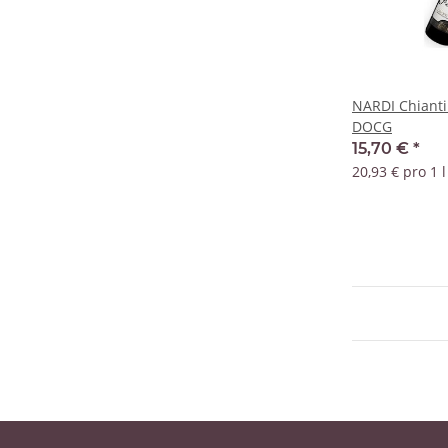
NARDI Chianti
DOCG
15,70 €
*
20,93 € pro 1 l