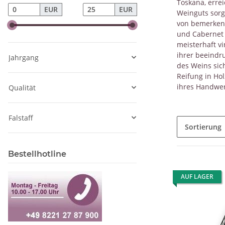
Toskana, erre
EUR
EUR
Weinguts sorg
von bemerkens
und Cabernet 
meisterhaft v
ihrer beeindru
Jahrgang
des Weins sich
Reifung in Hol
ihres Handwer
Qualität
Falstaff
Sortierung
Bestellhotline
AUF LAGER