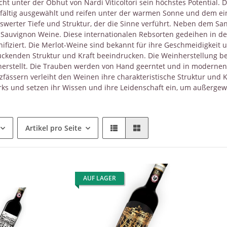
icht unter der Obhut von Nardi Viticoltori sein höchstes Potentia
fältig ausgewählt und reifen unter der warmen Sonne und dem einz
werter Tiefe und Struktur, der die Sinne verführt. Neben dem Sang
Sauvignon Weine. Diese internationalen Rebsorten gedeihen in 
inifiziert. Die Merlot-Weine sind bekannt für ihre Geschmeidigkeit
ckenden Struktur und Kraft beeindrucken. Die Weinherstellung bei Na
erstellt. Die Trauben werden von Hand geerntet und in modernen Ke
zfässern verleiht den Weinen ihre charakteristische Struktur und K
ks und setzen ihr Wissen und ihre Leidenschaft ein, um außergew
Artikel pro Seite
AUF LAGER