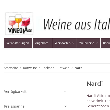
Veranstaltungen
Angebote
Weinsorten
Weißweine
Rotw
Startseite
Rotweine
Toskana | Rotwein
Nardi
Nardi
Verfügbarkeit
Nardi Viticol
entwickelt. D
Generationen 
Preisspanne