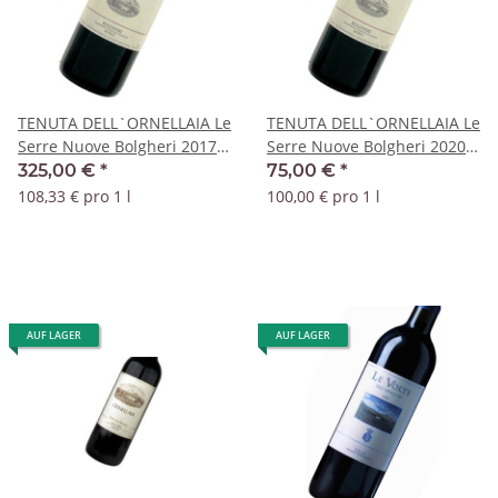
TENUTA DELL`ORNELLAIA Le
TENUTA DELL`ORNELLAIA Le
Serre Nuove Bolgheri 2017
Serre Nuove Bolgheri 2020
DOC - 3 Liter Jeroboam
DOC
325,00 €
*
75,00 €
*
108,33 € pro 1 l
100,00 € pro 1 l
AUF LAGER
AUF LAGER