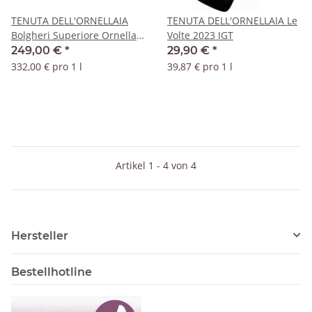
TENUTA DELL'ORNELLAIA
TENUTA DELL'ORNELLAIA Le
Bolgheri Superiore Ornellaia
Volte 2023 IGT
2017 DOC
249,00 €
*
29,90 €
*
332,00 € pro 1 l
39,87 € pro 1 l
Artikel 1 - 4 von 4
Hersteller
Bestellhotline