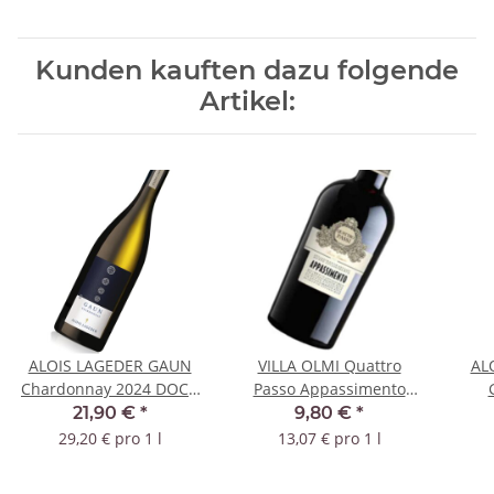
Kunden kauften dazu folgende
Artikel:
ALOIS LAGEDER GAUN
VILLA OLMI Quattro
AL
Chardonnay 2024 DOC -
Passo Appassimento
BIO
2023 IGT
21,90 €
*
9,80 €
*
29,20 € pro 1 l
13,07 € pro 1 l