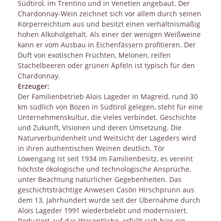
Südtirol, im Trentino und in Venetien angebaut. Der
Chardonnay-Wein zeichnet sich vor allem durch seinen
Körperreichtum aus und besitzt einen verhältnismäßig
hohen Alkoholgehalt. Als einer der wenigen Weißweine
kann er vom Ausbau in Eichenfässern profitieren. Der
Duft von exotischen Früchten, Melonen, reifen
Stachelbeeren oder grünen Äpfeln ist typisch für den
Chardonnay.
Erzeuger:
Der Familienbetrieb Alois Lageder in Magreid, rund 30
km südlich von Bozen in Südtirol gelegen, steht für eine
Unternehmenskultur, die vieles verbindet. Geschichte
und Zukunft, Visionen und deren Umsetzung. Die
Naturverbundenheit und Weitsicht der Lageders wird
in ihren authentischen Weinen deutlich. Tòr
Löwengang ist seit 1934 im Familienbesitz, es vereint
höchste ökologische und technologische Ansprüche,
unter Beachtung natürlicher Gegebenheiten. Das
geschichtsträchtige Anwesen Casòn Hirschprunn aus
dem 13. Jahrhundert wurde seit der Übernahme durch
Alois Lageder 1991 wiederbelebt und modernisiert.
Reduziert auf das Wesentliche, erfüllt sich hier ein