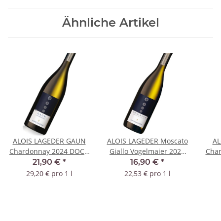
Ähnliche Artikel
ALOIS LAGEDER GAUN
ALOIS LAGEDER Moscato
AL
Chardonnay 2024 DOC -
Giallo Vogelmaier 2022
Cha
BIO
IGT - BIO
21,90 €
*
16,90 €
*
29,20 € pro 1 l
22,53 € pro 1 l