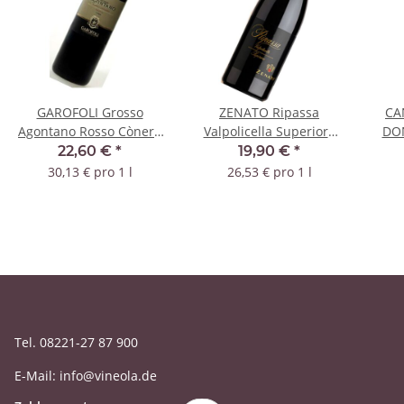
GAROFOLI Grosso
ZENATO Ripassa
CA
Agontano Rosso Cònero
Valpolicella Superiore
DON
Riserva 2020 DOC
2020 DOC
Sa
22,60 €
*
19,90 €
*
30,13 € pro 1 l
26,53 € pro 1 l
Tel. 08221-27 87 900
E-Mail: info@vineola.de