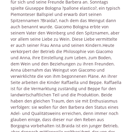
für sich und seine Freunde Barbera an. Sonntags
spielte Giuseppe Bologna ?pallone elastico?, ein typisch
Piemonteser Ballspiel und erwarb dort seinen
Spitzennamen ?Braida?, nach dem das Weingut dann
auch benannt wurde. Giacomo Bologna erbte von
seinem Vater den Weinberg und den Spitznamen, aber
vor allem seine Liebe zu Wein. Diese Liebe vermittelte
er auch seiner Frau Anna und seinen Kindern.Heute
verkörpert der Betrieb die Philosophie von Giacomo
und Anna, ihre Einstellung zum Leben, zum Boden,
dem Wein und den Beziehungen zu ihren Freunden.
Anna übernahm das Weingut von Giacomo und
verwirklichte die von ihm begonnenen Pläne. An ihrer
Seite arbeiten die Kinder Raffaella und Beppe. Raffaella
ist für die Vermarktung zuständig und Beppe für den
landwirtschaftlichen Teil und die Produktion. Beide
haben den gleichen Traum, den sie mit Enthusiasmus
verfolgen: sie wollen für den Barbera den Status eines
Adel- und Qualitätsweins erreichen, denn immer noch
glauben einige, dass dieser nur den Reben aus
Borgogna vorbehalten ist.Braida ist ein junger Betrieb,
aber dennoch mittlerweile weltberühmt, der von der