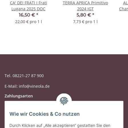
CA' DEI FRATI I Frati
TERRA APRICA Primitivo
AL
Lugana 2025 DOC
2024 IGT
Cha
16,50 €
*
5,80 €
*
22,00 € pro 1 l
7,73 € pro 1 l
Tel. 08221-27 87 900
E-Mail: info@vineola.de
Zahlungsarten
Wie wir Cookies & Co nutzen
Durch Klicken auf „Alle akzeptieren“ gestatten Sie den