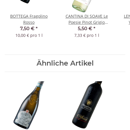
BOTTEGA Fragolino
CANTINA DI SOAVE Le
LE
Rosso
Poesie Pinot Grigio
Veneto 2025 IGT
7,50 €
*
5,50 €
*
10,00 € pro 1 l
7,33 € pro 1 l
Ähnliche Artikel