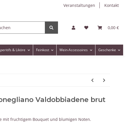
Veranstaltungen
Kontakt
0,00 €
peritifs & Liköre
Feinkost
Wein-Accessoires
Geschenke
negliano Valdobbiadene brut
te mit fruchtigem Bouquet und blumigen Noten.