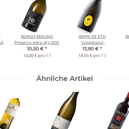
é
BORGO MOLINO
BEPIN DE ETO
B
ut
Prosecco extra dry DOC
Conegliano
Valdobbiadene extra
10,50 €
*
13,90 €
*
dry DOC
14,00 € pro 1 l
18,53 € pro 1 l
Ähnliche Artikel