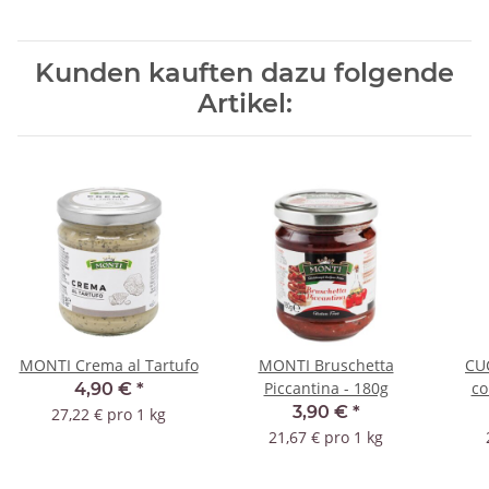
Kunden kauften dazu folgende
Artikel:
MONTI Crema al Tartufo
MONTI Bruschetta
CU
Piccantina - 180g
co
4,90 €
*
3,90 €
*
27,22 € pro 1 kg
21,67 € pro 1 kg