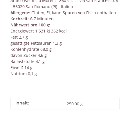
Antico Pastificio Morelli 1860 s.r.l. - via san Francesco, 8
- 56020 San Romano (PI) - Italien
Allergene:
Gluten, Ei, kann Spuren von Fisch enthalten
Kochzeit:
6-7 Minuten
Nährwert pro 100 g:
Energiewert 1.531 kJ 362 kcal
Fett 2,7 g
gesättigte Fettsäuren 1,3 g
Kohlenhydrate 68,0 g
davon Zucker 4,6 g
Ballaststoffe 4,1 g
Eiweiß 14 g
Natrium 0,1 g
Inhalt:
250,00 g