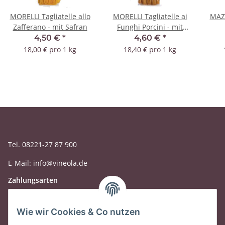
MORELLI Tagliatelle allo
MORELLI Tagliatelle ai
MAZZ
Zafferano - mit Safran
Funghi Porcini - mit
Steinpilzen
4,50 €
*
4,60 €
*
18,00 € pro 1 kg
18,40 € pro 1 kg
Tel. 08221-27 87 900
E-Mail: info@vineola.de
Zahlungsarten
Wie wir Cookies & Co nutzen