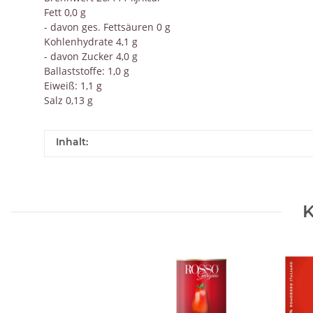
Fett 0,0 g
- davon ges. Fettsäuren 0 g
Kohlenhydrate 4,1 g
- davon Zucker 4,0 g
Ballaststoffe: 1,0 g
Eiweiß: 1,1 g
Salz 0,13 g
Inhalt:
K