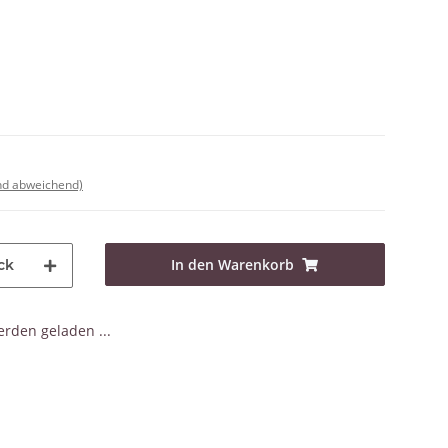
nd abweichend)
In den Warenkorb
ck
den geladen ...