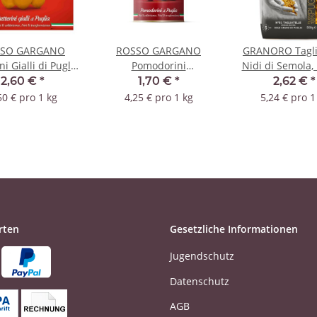
SO GARGANO
ROSSO GARGANO
GRANORO Taglia
ni Gialli di Puglia
Pomodorini
Nidi di Semola, 
be Datteltomaten
Kirschtomaten 400g
500 g
2,60 €
*
1,70 €
*
2,62 €
*
50 € pro 1 kg
4,25 € pro 1 kg
5,24 € pro 1
rten
Gesetzliche Informationen
Jugendschutz
Datenschutz
AGB