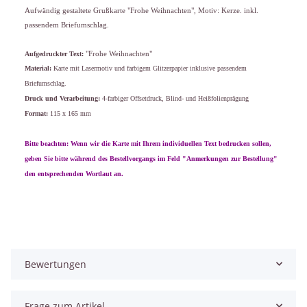
Aufwändig gestaltete
Grußkarte "Frohe Weihnachten", Motiv: Kerze.
inkl.
passendem Briefumschlag.
Aufgedruckter Text:
"Frohe Weihnachten"
Material:
Karte mit Lasermotiv und farbigem Glitzerpapier inklusive passendem
Briefumschlag.
Druck und Verarbeitung:
4-farbiger Offsetdruck, Blind- und Heißfolienprägung
Format:
115 x 165 mm
Bitte beachten: Wenn wir die Karte mit Ihrem individuellen Text bedrucken sollen,
geben Sie bitte während des Bestellvorgangs im Feld "Anmerkungen zur Bestellung"
den entsprechenden Wortlaut an.
Bewertungen
Frage zum Artikel