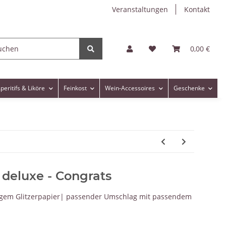
Veranstaltungen
Kontakt
0,00 €
peritifs & Liköre
Feinkost
Wein-Accessoires
Geschenke
deluxe - Congrats
bigem Glitzerpapier| passender Umschlag mit passendem