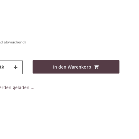
nd abweichend)
In den Warenkorb
tk
den geladen ...