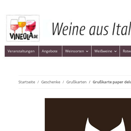
Veranstaltungen
Angebote
Weinsorten
Weißweine
Rotw
Startseite
Geschenke
Grußkarten
Grußkarte paper delu