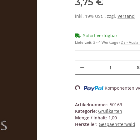
3,75 €
inkl. 19% USt. , zzgl.
Versand
Sofort verfügbar
Lieferzeit:
3 - 4 Werktage
(DE - Ausla
S
Loading...
Komponenten wer
Artikelnummer:
50169
Kategorie:
Grußkarten
Menge / Inhalt:
1,00
Hersteller:
Gespaensterwald