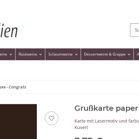
eine
Roséweine
Schaumweine
Dessertweine & Grappe
A
xe - Congrats
Grußkarte paper 
Karte mit Lasermotiv und far
Kuvert