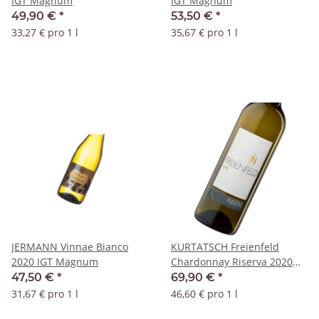
IGT Magnum
IGT Magnum
49,90 €
*
53,50 €
*
33,27 € pro 1 l
35,67 € pro 1 l
JERMANN Vinnae Bianco
KURTATSCH Freienfeld
2020 IGT Magnum
Chardonnay Riserva 2020
DOC - 1,5 L Magnum
47,50 €
*
69,90 €
*
31,67 € pro 1 l
46,60 € pro 1 l