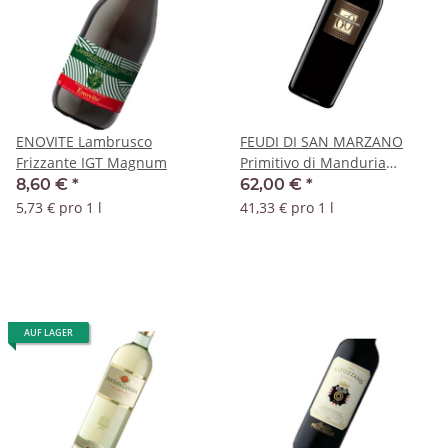
ENOVITE Lambrusco
FEUDI DI SAN MARZANO
Frizzante IGT Magnum
Primitivo di Manduria
Sessantanni 2017 DOC
8,60 €
*
62,00 €
*
Magnum
5,73 € pro 1 l
41,33 € pro 1 l
AUF LAGER