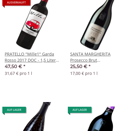
AUSVERKAUFT
PRATELLO "Mille1" Garda
SANTA MARGHERITA
Rosso 2017 DOC - 1,5 Liter
Prosecco Brut
Magnum
Valdobbiadene DOCG
47,50 €
*
25,50 €
*
Magnum
31,67 € pro 1 l
17,00 € pro 1 l
AUF LAGER
AUF LAGER