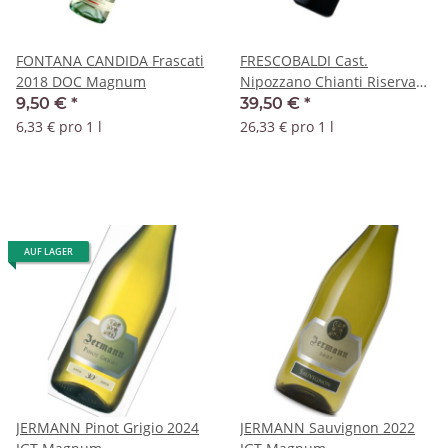
FONTANA CANDIDA Frascati
FRESCOBALDI Cast.
2018 DOC Magnum
Nipozzano Chianti Riserva
Rufina 2013 DOCG Magnum
9,50 €
*
39,50 €
*
6,33 € pro 1 l
26,33 € pro 1 l
AUF LAGER
JERMANN Pinot Grigio 2024
JERMANN Sauvignon 2022