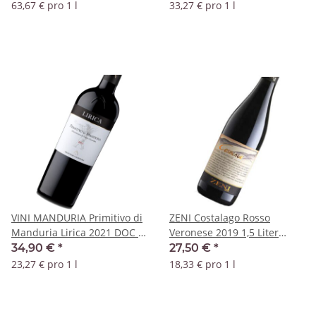
63,67 € pro 1 l
33,27 € pro 1 l
VINI MANDURIA Primitivo di
ZENI Costalago Rosso
Manduria Lirica 2021 DOC -
Veronese 2019 1,5 Liter
1,5 Liter Magnum
Magnum IGT
34,90 €
*
27,50 €
*
23,27 € pro 1 l
18,33 € pro 1 l