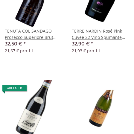
TENUTA COL SANDAGO
TERRE NARDIN Rosé Pink
Prosecco Superiore Brut
Cuvee 22 Vino Spumante
'Vigna del Cuc' DOCG - 1,5
Extra Dry Magnum
32,50 €
*
32,90 €
*
Liter Magnum
21,67 € pro 1 l
21,93 € pro 1 l
AUF LAGER