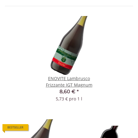
ENOVITE Lambrusco
Frizzante IGT Magnum
8,60 €
*
5,73 € pro 1 l
BESTSELLER