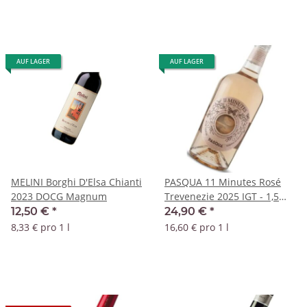
AUF LAGER
AUF LAGER
MELINI Borghi D'Elsa Chianti
PASQUA 11 Minutes Rosé
2023 DOCG Magnum
Trevenezie 2025 IGT - 1,5
Liter Magnum
12,50 €
*
24,90 €
*
8,33 € pro 1 l
16,60 € pro 1 l