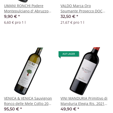
UMANI RONCHI Podere
VALDO Marca Oro
Montepulciano d' Abruzzo
Spumante Prosecco DOC
2024 DOC Magnum
Magnum
9,90 €
*
32,50 €
*
6,60 € pro 1 l
21,67 € pro 1 l
AUF LAGER
VENICA & VENICA Sauvignon
VINI MANDURIA Primitivo di
Ronco delle Mele Collio 2024
Manduria Elegia Ris. 2021
DOC Magnum
DOC Magnum
95,50 €
*
49,90 €
*