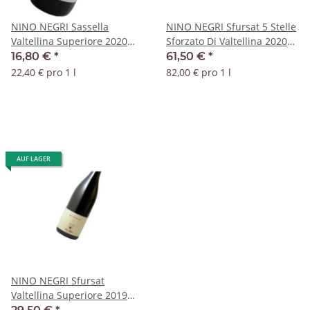
NINO NEGRI Sassella
NINO NEGRI Sfursat 5 Stelle
Valtellina Superiore 2020
Sforzato Di Valtellina 2020
DOCG
DOCG
16,80 €
*
61,50 €
*
22,40 € pro 1 l
82,00 € pro 1 l
AUF LAGER
NINO NEGRI Sfursat
Valtellina Superiore 2019
DOCG