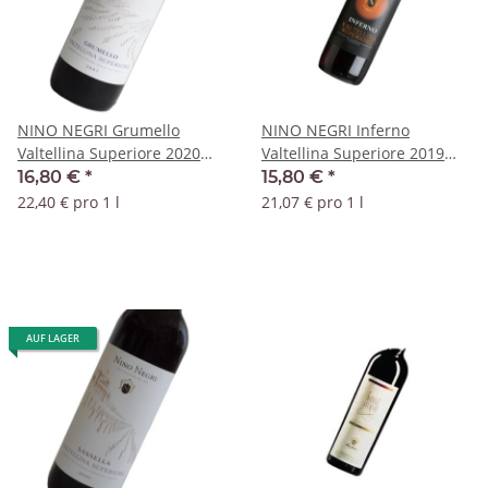
NINO NEGRI Grumello
NINO NEGRI Inferno
Valtellina Superiore 2020
Valtellina Superiore 2019
DOCG
DOCG
16,80 €
*
15,80 €
*
22,40 € pro 1 l
21,07 € pro 1 l
AUF LAGER