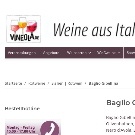
Veranstaltungen
Angebote
Weinsorten
Weißweine
Rotw
Startseite
Rotweine
Sizilien | Rotwein
Baglio Gibellina
Baglio 
Bestellhotline
Baglio Gibelli
Olivenhainen,
Nero d’Avola,