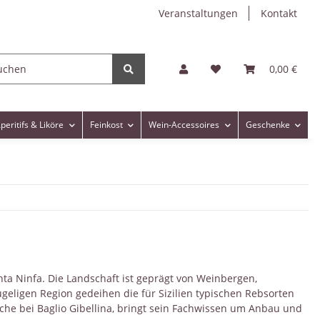
Veranstaltungen
Kontakt
0,00 €
peritifs & Liköre
Feinkost
Wein-Accessoires
Geschenke
nta Ninfa. Die Landschaft ist geprägt von Weinbergen,
eligen Region gedeihen die für Sizilien typischen Rebsorten
iche bei Baglio Gibellina, bringt sein Fachwissen um Anbau und