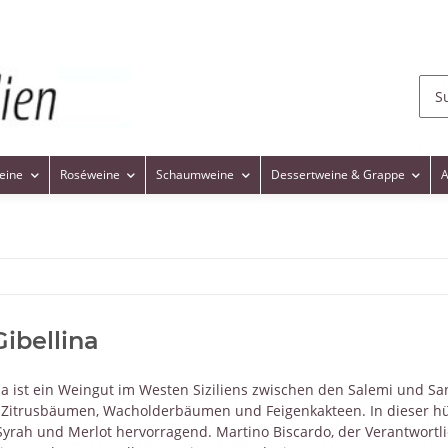
eine
Roséweine
Schaumweine
Dessertweine & Grappe
A
Gibellina
na ist ein Weingut im Westen Siziliens zwischen den Salemi und Sa
 Zitrusbäumen, Wacholderbäumen und Feigenkakteen. In dieser hüg
 Syrah und Merlot hervorragend. Martino Biscardo, der Verantwortl