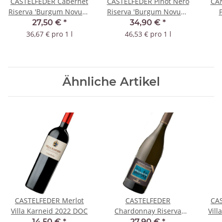
CASTELFEDER Cabernet
CASTELFEDER Pinot Nero
CAN
Riserva 'Burgum Novum'
Riserva 'Burgum Novum'
2020 DOC
2020 DOC
Ch
27,50 €
*
34,90 €
*
36,67 € pro 1 l
46,53 € pro 1 l
Ähnliche Artikel
CASTELFEDER Merlot
CASTELFEDER
CAS
Villa Karneid 2022 DOC
Chardonnay Riserva
Vil
"Burgum Novum" 2022
14,50 €
*
27,90 €
*