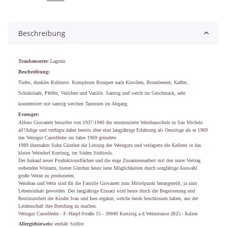
Beschreibung
Traubensorte:
Lagrein
Beschreibung:
Tiefes, dunkles Rubinrot. Komplexes Bouquet nach Kirschen, Brombeeren, Kaffee,
Schokolade, Pfeffer, Veilchen und Vanille. Samtig und weich im Geschmack, sehr
konzentriert mit samtig weichen Tanninen im Abgang.
Erzeuger:
Alfons Giovanett besuchte von 1937-1940 die renommierte Weinbauschule in San Michele
all?Adige und verfügte daher bereits über eine langjährige Erfahrung als Oenologe als er 1969
das Weingut Castelfeder im Jahre 1969 gründete.
1989 übernahm Sohn Günther die Leitung des Weinguts und verlagerte die Kellerei in das
kleine Weindorf Kurtinig, im Süden Südtirols.
Der Ankauf neuer Produktionsflächen und die enge Zusammenarbeit mit den unter Vertrag
stehenden Winzern, bieten Günther heute neue Möglichkeiten durch sorgfältige Auswahl
große Weine zu produzieren.
Weinbau und Wein sind für die Familie Giovanett zum Mittelpunkt herangereift, ja zum
Lebensinhalt geworden. Der langjährige Einsatz wird heute durch die Begeisterung und
Bestimmtheit der Kinder Ivan und Ines ergänzt, welche beide beschlossen haben, aus der
Leidenschaft ihre Berufung zu machen.
Weingut Castelfeder - F.-Harpf-Straße 15 - 39040 Kurtinig a.d.Weinstrasse (BZ) - Italien
Allergiehinweis:
enthält Sulfite