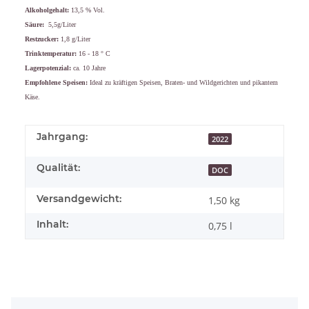
Alkoholgehalt:
13,5 % Vol.
Säure:
5,5g/Liter
Restzucker:
1,8 g/Liter
Trinktemperatur:
16 - 18 ° C
Lagerpotenzial:
ca. 10 Jahre
Empfohlene Speisen:
Ideal
zu kräftigen Speisen, Braten- und Wildgerichten und pikantem
Käse.
Jahrgang:
2022
Qualität:
DOC
Versandgewicht:
1,50 kg
Inhalt:
0,75 l