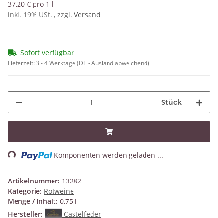
37,20 € pro 1 l
inkl. 19% USt. , zzgl.
Versand
Sofort verfügbar
Lieferzeit:
3 - 4 Werktage
(DE - Ausland abweichend)
Stück
ding...
Komponenten werden geladen ...
Artikelnummer:
13282
Kategorie:
Rotweine
Menge / Inhalt:
0,75 l
Hersteller:
Castelfeder