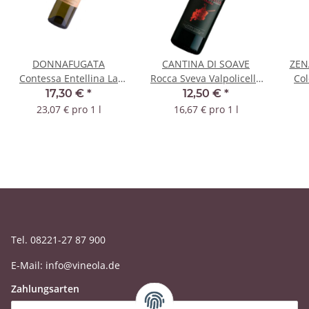
DONNAFUGATA
CANTINA DI SOAVE
ZEN
Contessa Entellina La
Rocca Sveva Valpolicella
Co
Fuga Chardonnay 2022
Superiore 2022 DOC
17,30 €
*
12,50 €
*
DOC
23,07 € pro 1 l
16,67 € pro 1 l
Tel. 08221-27 87 900
E-Mail: info@vineola.de
Zahlungsarten