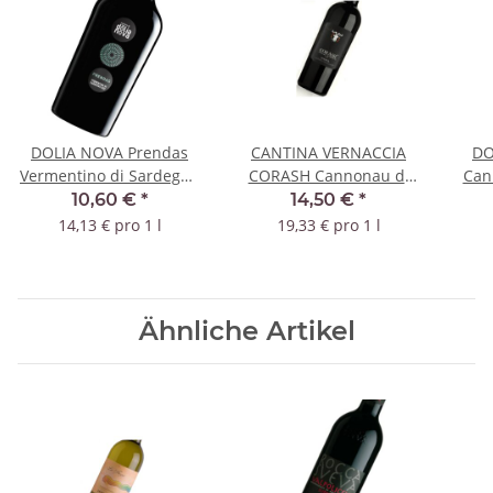
DOLIA NOVA Prendas
CANTINA VERNACCIA
DO
Vermentino di Sardegna
CORASH Cannonau di
Can
2025 DOC
Sardegna Riserva 2020
10,60 €
*
14,50 €
*
DOC
14,13 € pro 1 l
19,33 € pro 1 l
Ähnliche Artikel