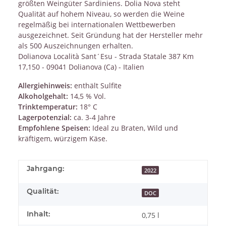
größten Weingüter Sardiniens. Dolia Nova steht
Qualität auf hohem Niveau, so werden die Weine
regelmäßig bei internationalen Wettbewerben
ausgezeichnet. Seit Gründung hat der Hersteller mehr
als 500 Auszeichnungen erhalten.
Dolianova Località Sant´Esu - Strada Statale 387 Km
17,150 - 09041 Dolianova (Ca) - Italien
Allergiehinweis:
enthält Sulfite
Alkoholgehalt:
14,5 % Vol.
Trinktemperatur:
18° C
Lagerpotenzial:
ca. 3-4 Jahre
Empfohlene Speisen:
Ideal zu Braten, Wild und
kräftigem, würzigem Käse.
Jahrgang:
2022
Qualität:
DOC
Inhalt:
0,75 l