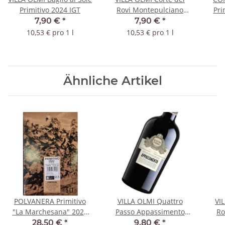
Primitivo 2024 IGT
Rovi Montepulciano
Pri
2023 IGT
Ses
7,90 €
*
7,90 €
*
10,53 € pro 1 l
10,53 € pro 1 l
Ähnliche Artikel
POLVANERA Primitivo
VILLA OLMI Quattro
VI
"La Marchesana" 2023
Passo Appassimento
Ro
IGT - BIO - 5 Liter Bag in
2023 IGT
28,50 €
*
9,80 €
*