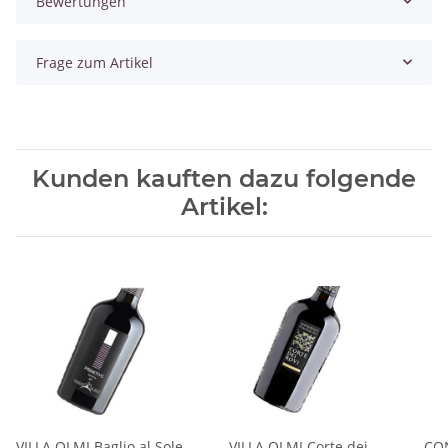
Bewertungen
Frage zum Artikel
Kunden kauften dazu folgende
Artikel:
VILLA OLMI Baglio al Sole
VILLA OLMI Corte dei
CO