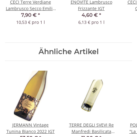
CECI Terre Verdiane
ENOVITE Lambrusco
CECI
Lambrusco Secco Emilia
Frizzante IGT
IGT
7,90 €
*
4,60 €
*
10,53 € pro 1 l
6,13 € pro 1 l
Ähnliche Artikel
JERMANN Vintage
TERRE DEGLI SVEVI Re
POL
Tunina Bianco 2022 IGT
Manfredi Basilicata
"La