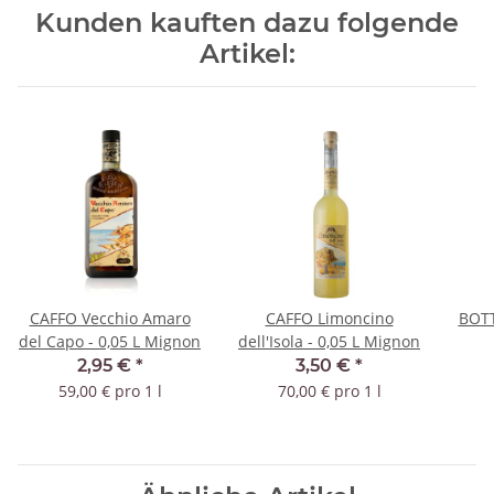
Kunden kauften dazu folgende
Artikel:
CAFFO Vecchio Amaro
CAFFO Limoncino
BOTT
del Capo - 0,05 L Mignon
dell'Isola - 0,05 L Mignon
2,95 €
*
3,50 €
*
59,00 € pro 1 l
70,00 € pro 1 l