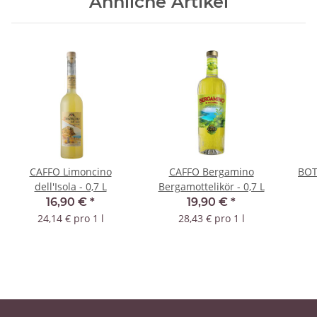
Ähnliche Artikel
CAFFO Limoncino
CAFFO Bergamino
BOT
dell'Isola - 0,7 L
Bergamottelikör - 0,7 L
16,90 €
*
19,90 €
*
24,14 € pro 1 l
28,43 € pro 1 l