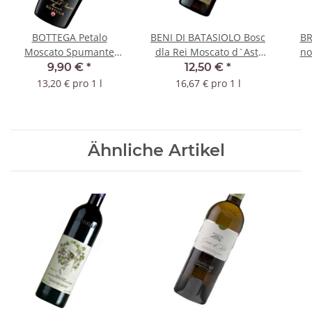
BOTTEGA Petalo
BENI DI BATASIOLO Bosc
BR
Moscato Spumante
dla Rei Moscato d`Asti
no
Dolce - 0,75 Liter
2025 DOCG
9,90 €
*
12,50 €
*
13,20 € pro 1 l
16,67 € pro 1 l
Ähnliche Artikel