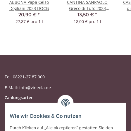
ABBONA Papa Celso
CANTINA SANPAOLO
CAS
Dogliani 2023 DOCG
Greco di Tufo 2023
di
DOCG
20,90 €
*
13,50 €
*
27,87 € pro 1 l
18,00 € pro 1 l
Tel. 08221-27 87 900
E-Mail: info@vineola.de
Zahlungsarten
Wie wir Cookies & Co nutzen
Durch Klicken auf „Alle akzeptieren“ gestatten Sie den