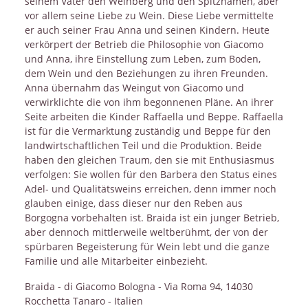
seinem Vater den Weinberg und den Spitznamen, aber
vor allem seine Liebe zu Wein. Diese Liebe vermittelte
er auch seiner Frau Anna und seinen Kindern. Heute
verkörpert der Betrieb die Philosophie von Giacomo
und Anna, ihre Einstellung zum Leben, zum Boden,
dem Wein und den Beziehungen zu ihren Freunden.
Anna übernahm das Weingut von Giacomo und
verwirklichte die von ihm begonnenen Pläne. An ihrer
Seite arbeiten die Kinder Raffaella und Beppe. Raffaella
ist für die Vermarktung zuständig und Beppe für den
landwirtschaftlichen Teil und die Produktion. Beide
haben den gleichen Traum, den sie mit Enthusiasmus
verfolgen: Sie wollen für den Barbera den Status eines
Adel- und Qualitätsweins erreichen, denn immer noch
glauben einige, dass dieser nur den Reben aus
Borgogna vorbehalten ist. Braida ist ein junger Betrieb,
aber dennoch mittlerweile weltberühmt, der von der
spürbaren Begeisterung für Wein lebt und die ganze
Familie und alle Mitarbeiter einbezieht.
Braida - di Giacomo Bologna - Via Roma 94, 14030
Rocchetta Tanaro - Italien