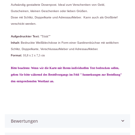
Aufwändig gestaltete Dosenpost. Ideal zum Verschenken von Geld,
Gutscheinen, kleinen Geschenken oder lieben Grüßen.
Dose mit Schlitz, Doppelkarte und Adressaufkleber. Kann auch als Großbrief
verschickt werden.
Aufgedruckter Text:
"Trink"
"
Inhalt:
Bedruckte Weißblechdose in Form einer Sardinenbüchse mit seitlichen
Schlitz, Doppelkarte, Verschlussaufkleber und Adressaufkleber.
Format:
10,8 x 2 x 7,5 cm
Bitte beachten: Wenn wir die Karte mit Ihrem individuellen Text bedrucken sollen,
geben Sie bitte während des Bestellvorgangs im Feld "Anmerkungen zur Bestellung"
den entsprechenden Wortlaut an.
Bewertungen