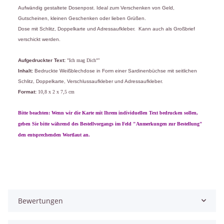
Aufwändig gestaltete Dosenpost. Ideal zum Verschenken von Geld,
Gutscheinen, kleinen Geschenken oder lieben Grüßen.
Dose mit Schlitz, Doppelkarte und Adressaufkleber. Kann auch als Großbrief
verschickt werden.
Aufgedruckter Text:
"Ich mag Dich"
"
Inhalt:
Bedruckte Weißblechdose in Form einer Sardinenbüchse mit seitlichen
Schlitz, Doppelkarte, Verschlussaufkleber und Adressaufkleber.
Format:
10,8 x 2 x 7,5 cm
Bitte beachten: Wenn wir die Karte mit Ihrem individuellen Text bedrucken sollen,
geben Sie bitte während des Bestellvorgangs im Feld "Anmerkungen zur Bestellung"
den entsprechenden Wortlaut an.
Bewertungen