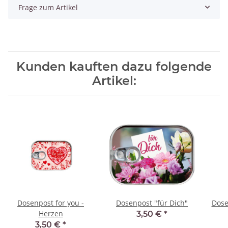
Frage zum Artikel
Kunden kauften dazu folgende
Artikel:
Dosenpost for you -
Dosenpost "für Dich"
Dose
Herzen
3,50 €
*
3,50 €
*