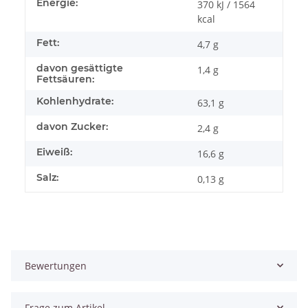
Energie:
370 kJ / 1564
kcal
Fett:
4,7 g
davon gesättigte
1,4 g
Fettsäuren:
Kohlenhydrate:
63,1 g
davon Zucker:
2,4 g
Eiweiß:
16,6 g
Salz:
0,13 g
Bewertungen
Frage zum Artikel