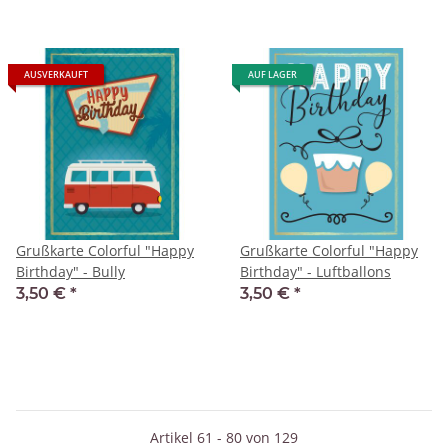
AUSVERKAUFT
AUF LAGER
Grußkarte Colorful "Happy
Grußkarte Colorful "Happy
Birthday" - Bully
Birthday" - Luftballons
3,50 €
*
3,50 €
*
Artikel 61 - 80 von 129