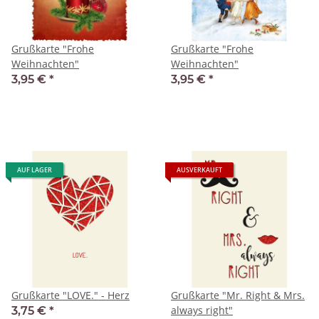
Grußkarte "Frohe
Grußkarte "Frohe
Weihnachten"
Weihnachten"
3,95 €
*
3,95 €
*
AUF LAGER
AUSVERKAUFT
Grußkarte "LOVE." - Herz
Grußkarte "Mr. Right & Mrs.
always right"
3,75 €
*