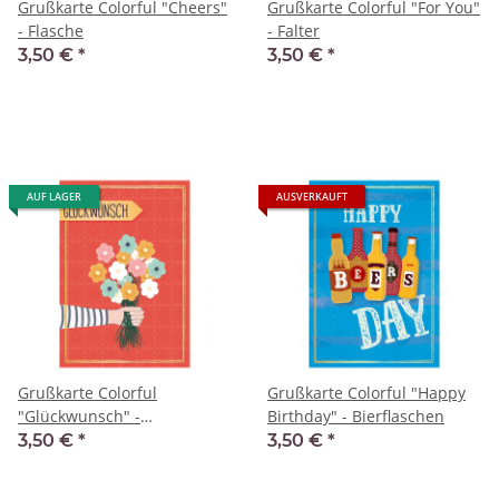
Grußkarte Colorful "Cheers"
Grußkarte Colorful "For You"
- Flasche
- Falter
3,50 €
*
3,50 €
*
AUF LAGER
AUSVERKAUFT
Grußkarte Colorful
Grußkarte Colorful "Happy
"Glückwunsch" -
Birthday" - Bierflaschen
Blumenstrauß
3,50 €
*
3,50 €
*