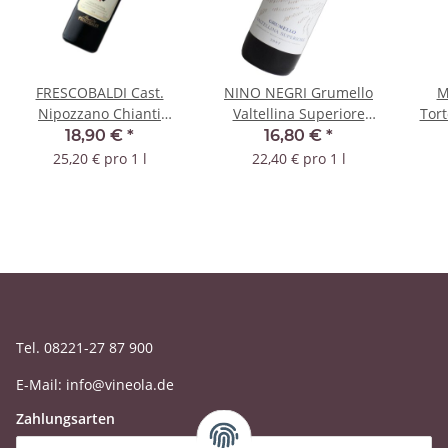
FRESCOBALDI Cast.
NINO NEGRI Grumello
M
Nipozzano Chianti
Valtellina Superiore
Tort
Riserva Rufina 2020
2020 DOCG
18,90 €
*
16,80 €
*
DOCG
25,20 € pro 1 l
22,40 € pro 1 l
Tel. 08221-27 87 900
E-Mail: info@vineola.de
Zahlungsarten