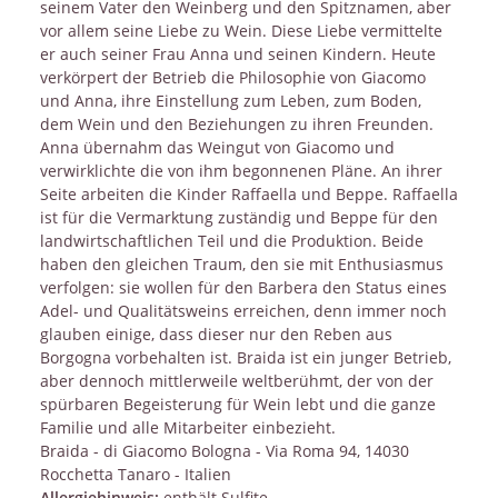
seinem Vater den Weinberg und den Spitznamen, aber
vor allem seine Liebe zu Wein. Diese Liebe vermittelte
er auch seiner Frau Anna und seinen Kindern. Heute
verkörpert der Betrieb die Philosophie von Giacomo
und Anna, ihre Einstellung zum Leben, zum Boden,
dem Wein und den Beziehungen zu ihren Freunden.
Anna übernahm das Weingut von Giacomo und
verwirklichte die von ihm begonnenen Pläne. An ihrer
Seite arbeiten die Kinder Raffaella und Beppe. Raffaella
ist für die Vermarktung zuständig und Beppe für den
landwirtschaftlichen Teil und die Produktion. Beide
haben den gleichen Traum, den sie mit Enthusiasmus
verfolgen: sie wollen für den Barbera den Status eines
Adel- und Qualitätsweins erreichen, denn immer noch
glauben einige, dass dieser nur den Reben aus
Borgogna vorbehalten ist. Braida ist ein junger Betrieb,
aber dennoch mittlerweile weltberühmt, der von der
spürbaren Begeisterung für Wein lebt und die ganze
Familie und alle Mitarbeiter einbezieht.
Braida - di Giacomo Bologna - Via Roma 94, 14030
Rocchetta Tanaro - Italien
Allergiehinweis:
enthält Sulfite.