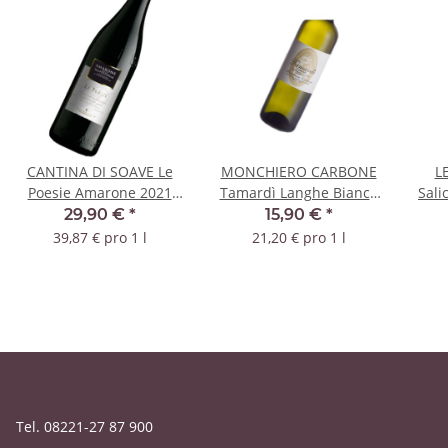
CANTINA DI SOAVE Le
MONCHIERO CARBONE
L
Poesie Amarone 2021
Tamardì Langhe Bianco
Sali
DOC
2021 DOC
29,90 €
*
15,90 €
*
39,87 € pro 1 l
21,20 € pro 1 l
Tel. 08221-27 87 900