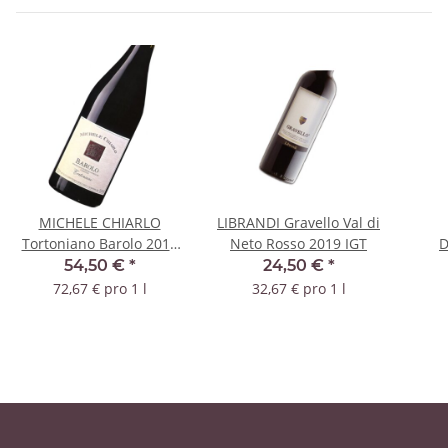
MICHELE CHIARLO
LIBRANDI Gravello Val di
Tortoniano Barolo 2019
Neto Rosso 2019 IGT
D
DOCG
Cast
54,50 €
*
24,50 €
*
72,67 € pro 1 l
32,67 € pro 1 l