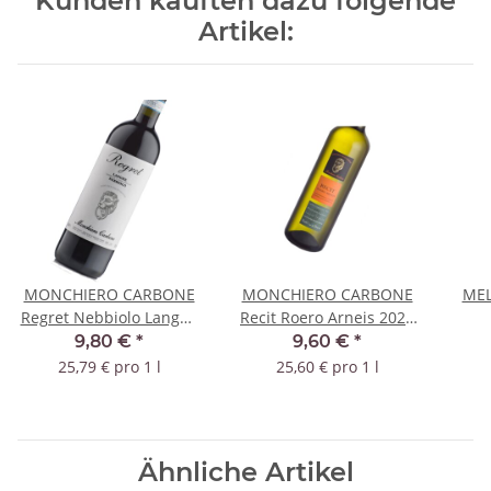
Kunden kauften dazu folgende
Artikel:
MONCHIERO CARBONE
MONCHIERO CARBONE
MEL
Regret Nebbiolo Langhe
Recit Roero Arneis 2024
2023 DOC - 0,375 Liter
DOCG - 0,375 Liter
9,80 €
*
9,60 €
*
25,79 € pro 1 l
25,60 € pro 1 l
Ähnliche Artikel