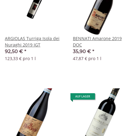
ARGIOLAS Turriga Isola dei
BENNATI Amarone 2019
Nuraghi 2019 IGT
DOC
92,50 €
*
35,90 €
*
123,33 € pro 1 l
47,87 € pro 1 l
AUF LAGER