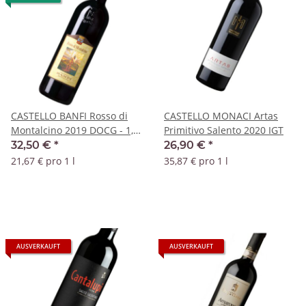
CASTELLO BANFI Rosso di
CASTELLO MONACI Artas
Montalcino 2019 DOCG - 1,5
Primitivo Salento 2020 IGT
Liter Magnum
32,50 €
*
26,90 €
*
21,67 € pro 1 l
35,87 € pro 1 l
AUSVERKAUFT
AUSVERKAUFT