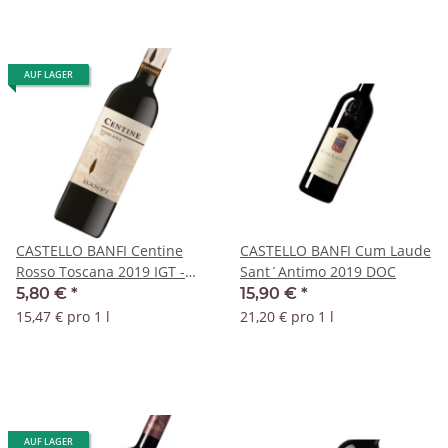
AUF LAGER
CASTELLO BANFI Centine
CASTELLO BANFI Cum Laude
Rosso Toscana 2019 IGT -
Sant´Antimo 2019 DOC
0,375 Liter
5,80 €
*
15,90 €
*
15,47 € pro 1 l
21,20 € pro 1 l
AUF LAGER