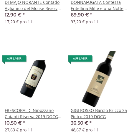
DI MAJO NORANTE Contado
DONNAFUGATA Contessa
Aglianico del Molise Riserva
Entellina Mille e una Notte
2019 DOC
2019 DOC
12,90 €
*
69,90 €
*
17,20 € pro 1 l
93,20 € pro 1 l
AUF LAGER
AUF LAGER
FRESCOBALDI Nipozzano
GIGI ROSSO Barolo Bricco Sa
Chianti Riserva 2019 DOCG -
Pietro 2019 DOCG
0,375 Liter
10,50 €
*
36,50 €
*
27,63 € pro 1 l
48,67 € pro 1 l