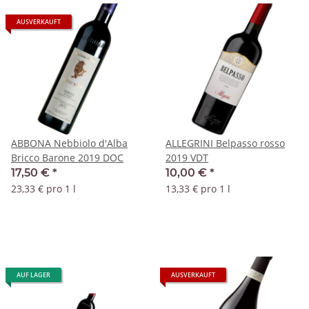
AUSVERKAUFT
ABBONA Nebbiolo d'Alba
ALLEGRINI Belpasso rosso
Bricco Barone 2019 DOC
2019 VDT
17,50 €
*
10,00 €
*
23,33 € pro 1 l
13,33 € pro 1 l
AUF LAGER
AUSVERKAUFT