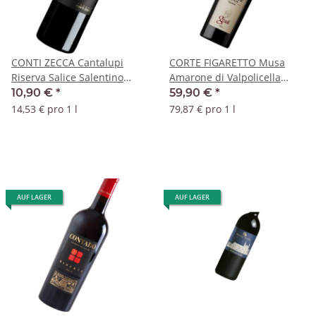
CONTI ZECCA Cantalupi
CORTE FIGARETTO Musa
Riserva Salice Salentino
Amarone di Valpolicella
2019 DOC
Valpantena 2019 DOC
10,90 €
*
59,90 €
*
14,53 € pro 1 l
79,87 € pro 1 l
AUF LAGER
AUF LAGER