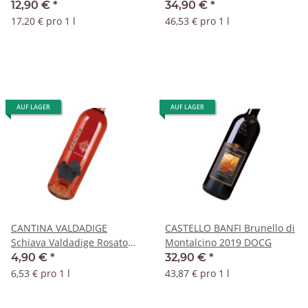
DOCG
12,90 €
*
34,90 €
*
17,20 € pro 1 l
46,53 € pro 1 l
AUF LAGER
AUF LAGER
CANTINA VALDADIGE
CASTELLO BANFI Brunello di
Schiava Valdadige Rosato
Montalcino 2019 DOCG
2019 DOC
4,90 €
*
32,90 €
*
6,53 € pro 1 l
43,87 € pro 1 l