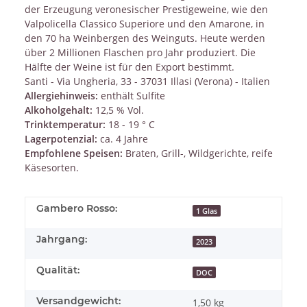
der Erzeugung veronesischer Prestigeweine, wie den
Valpolicella Classico Superiore und den Amarone, in
den 70 ha Weinbergen des Weinguts. Heute werden
über 2 Millionen Flaschen pro Jahr produziert. Die
Hälfte der Weine ist für den Export bestimmt.
Santi - Via Ungheria, 33 - 37031 Illasi (Verona) - Italien
Allergiehinweis:
enthält Sulfite
Alkoholgehalt:
12,5 % Vol.
Trinktemperatur:
18 - 19 ° C
Lagerpotenzial:
ca. 4 Jahre
Empfohlene Speisen:
Braten, Grill-, Wildgerichte, reife
Käsesorten.
Gambero Rosso:
1 Glas
Jahrgang:
2023
Qualität:
DOC
Versandgewicht:
1,50 kg