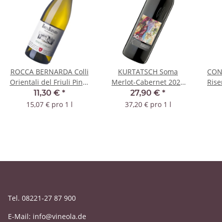
ROCCA BERNARDA Colli
KURTATSCH Soma
CON
Orientali del Friuli Pinot
Merlot-Cabernet 2022
Rise
Grigio 2023 DOC
DOC
11,30 €
*
27,90 €
*
15,07 € pro 1 l
37,20 € pro 1 l
Tel. 08221-27 87 900
E-Mail: info@vineola.de