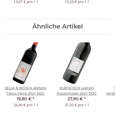
13,07 € pro 1 l
15,20 € pro 1 l
Ähnliche Artikel
SELLA & MOSCA Alghero
KURTATSCH Lagrein
Tanca Farrà 2021 DOC
Frauenhügel 2021 DOC
Verdi
Plen
19,80 €
*
27,90 €
*
26,40 € pro 1 l
37,20 € pro 1 l