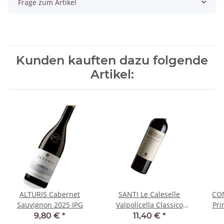
Frage zum Artikel
Kunden kauften dazu folgende
Artikel:
ALTURIS Cabernet
SANTI Le Caleselle
CO
Sauvignon 2025 IPG
Valpolicella Classico
Pri
2023 DOC
Ses
9,80 €
*
11,40 €
*