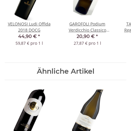
VELONOSI Ludi Offida
GAROFOLI Podium
TA
2018 DOCG
Verdicchio Classico
Reg
Superiore 2022 DOC
44,90 €
*
20,90 €
*
59,87 € pro 1 l
27,87 € pro 1 l
Ähnliche Artikel