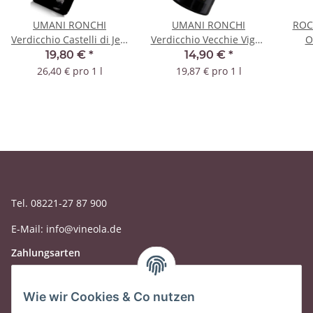
UMANI RONCHI
UMANI RONCHI
ROC
Verdicchio Castelli di Jesi
Verdicchio Vecchie Vigne
O
Plenio Riserva 2021 DOC
Casal di Serra 2021 DOC
Ca
19,80 €
*
14,90 €
*
26,40 € pro 1 l
19,87 € pro 1 l
Tel. 08221-27 87 900
E-Mail: info@vineola.de
Zahlungsarten
Wie wir Cookies & Co nutzen