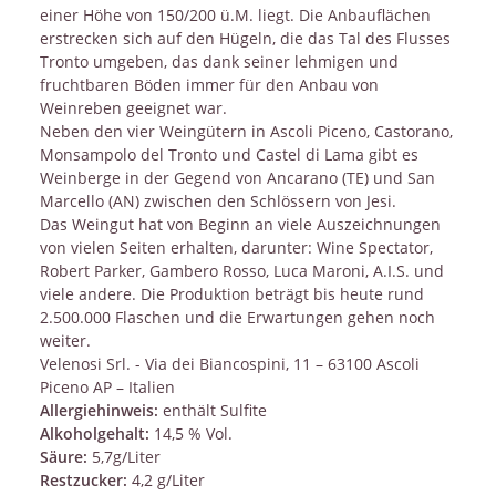
einer Höhe von 150/200 ü.M. liegt. Die Anbauflächen
erstrecken sich auf den Hügeln, die das Tal des Flusses
Tronto umgeben, das dank seiner lehmigen und
fruchtbaren Böden immer für den Anbau von
Weinreben geeignet war.
Neben den vier Weingütern in Ascoli Piceno, Castorano,
Monsampolo del Tronto und Castel di Lama gibt es
Weinberge in der Gegend von Ancarano (TE) und San
Marcello (AN) zwischen den Schlössern von Jesi.
Das Weingut hat von Beginn an viele Auszeichnungen
von vielen Seiten erhalten, darunter: Wine Spectator,
Robert Parker, Gambero Rosso, Luca Maroni, A.I.S. und
viele andere. Die Produktion beträgt bis heute rund
2.500.000 Flaschen und die Erwartungen gehen noch
weiter.
Velenosi Srl. - Via dei Biancospini, 11 – 63100 Ascoli
Piceno AP – Italien
Allergiehinweis:
enthält Sulfite
Alkoholgehalt:
14,5 % Vol.
Säure:
5,7g/Liter
Restzucker:
4,2 g/Liter