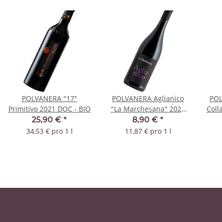
POLVANERA "17"
POLVANERA Aglianico
POL
Primitivo 2021 DOC - BIO
"La Marchesana" 2021
Coll
IGT - BIO
25,90 €
*
8,90 €
*
34,53 € pro 1 l
11,87 € pro 1 l