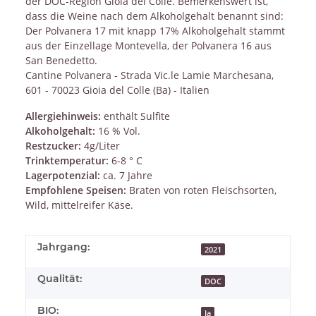
der DOC-Region Gioia del Colle. Bemerkenswert ist,
dass die Weine nach dem Alkoholgehalt benannt sind:
Der Polvanera 17 mit knapp 17% Alkoholgehalt stammt
aus der Einzellage Montevella, der Polvanera 16 aus
San Benedetto.
Cantine Polvanera - Strada Vic.le Lamie Marchesana,
601 - 70023 Gioia del Colle (Ba) - Italien
Allergiehinweis:
enthält Sulfite
Alkoholgehalt:
16 % Vol.
Restzucker:
4g/Liter
Trinktemperatur:
6-8 ° C
Lagerpotenzial:
ca. 7 Jahre
Empfohlene Speisen:
Braten von roten Fleischsorten,
Wild, mittelreifer Käse.
Jahrgang:
2021
Qualität:
DOC
BIO:
Ja