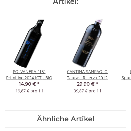
Artikel:
POLVANERA "15"
CANTINA SANPAOLO
Primitivo 2024 IGT - BIO
Taurasi Riserva 2012
Spum
DOCG
14,90 €
*
29,90 €
*
19,87 € pro 1 l
39,87 € pro 1 l
Ähnliche Artikel