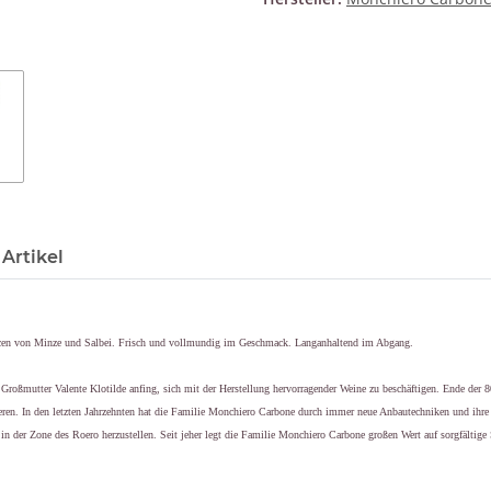
Artikel
ncen von Minze und Salbei. Frisch und vollmundig im Geschmack. Langanhaltend im Abgang.
Großmutter Valente Klotilde anfing, sich mit der Herstellung hervorragender Weine zu beschäftigen. Ende der 
en. In den letzten Jahrzehnten hat die Familie Monchiero Carbone durch immer neue Anbautechniken und ihre L
in der Zone des Roero herzustellen. Seit jeher legt die Familie Monchiero Carbone großen Wert auf sorgfältige