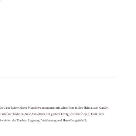
80er Jahre kehrte Marco Monchiero zusammen mit seiner Frau in ihre Heimatstadt Canale
iebe zur Tradition diese Aktivitäten mit großem Erfolg weiterentwickelt. Dank ihres
 Selektion der Trauben, Lagerung, Verfeinerung und Herstellungstechnik.