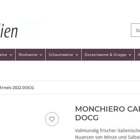
eine
Roséweine
Schaumweine
Dessertweine & Grappe
A
rneis 2022 DOCG
MONCHIERO CARB
DOCG
Vollmundig frischer italienis
Nuancen von Minze und Salbei