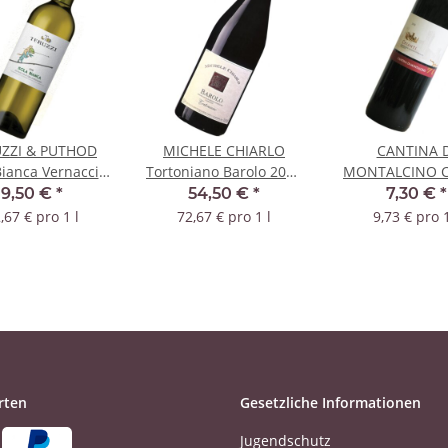
ZZI & PUTHOD
MICHELE CHIARLO
CANTINA D
Bianca Vernaccia
Tortoniano Barolo 2019
MONTALCINO C
2022 DOCG
DOCG
Poggio del Sass
9,50 €
*
54,50 €
*
7,30 €
*
DOCG
,67 € pro 1 l
72,67 € pro 1 l
9,73 € pro 1
rten
Gesetzliche Informationen
Jugendschutz