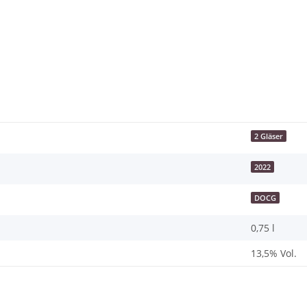
2 Gläser
2022
DOCG
0,75 l
13,5% Vol.