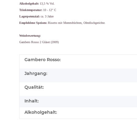
Alkoholgehalt:
13,5 % Vol.
Trinktemperatur:
10 - 12° C
Lagerpotenzial:
ca. 3 Jahre
Empfohlene Speisen:
Risotto mit Meeresfrüchten, Ofenfischgerichte.
Weinbewertung:
Gambero Rosso 2 Gläser (2009)
Gambero Rosso:
Jahrgang:
Qualität:
Inhalt:
Alkoholgehalt: