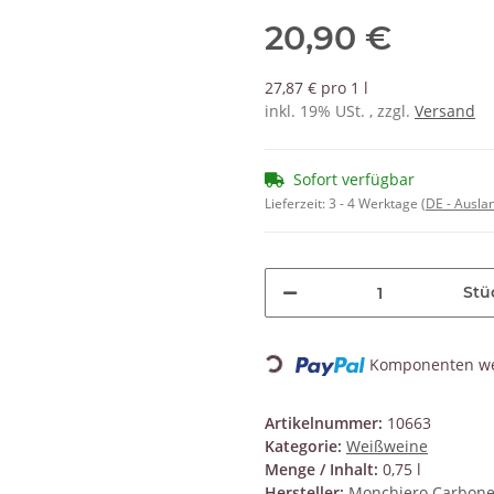
20,90 €
27,87 € pro 1 l
inkl. 19% USt. , zzgl.
Versand
Sofort verfügbar
Lieferzeit:
3 - 4 Werktage
(DE - Ausla
Stü
Loading...
Komponenten wer
Artikelnummer:
10663
Kategorie:
Weißweine
Menge / Inhalt:
0,75 l
Hersteller:
Monchiero Carbon