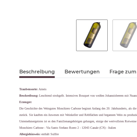
Beschreibung
Bewertungen
Frage zum 
Traubensorte:
Arneis
Beschreibung:
Leuchtend strohgelb. Intensives Bouquet von weißen Johannisbeeren mit Nua
Erzeuger:
Die Geschichte des Weingutes Monchiero Carbone beginnt Anfang des 20. Jahrhunderts, als die 
zurück. Sie kauften ein Anwesen mit Weinkeller und Rebflächen und begannen Wein zu produzier
Unternehmergeistes ist es den Familienangehörigen gelungen, einige der wertvollsten Rotweine 
Monchiero Carbone - Via Santo Stefano Roero 2 - 12043 Canale (CN) - Italien
Allergiehinweis:
enthält Sulfite