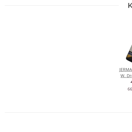
K
JERMA
W. Dr
just
66