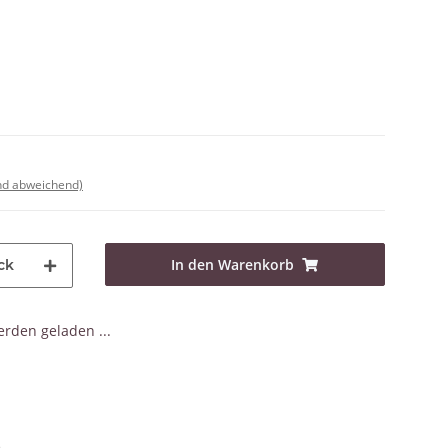
nd abweichend)
In den Warenkorb
ck
den geladen ...
e