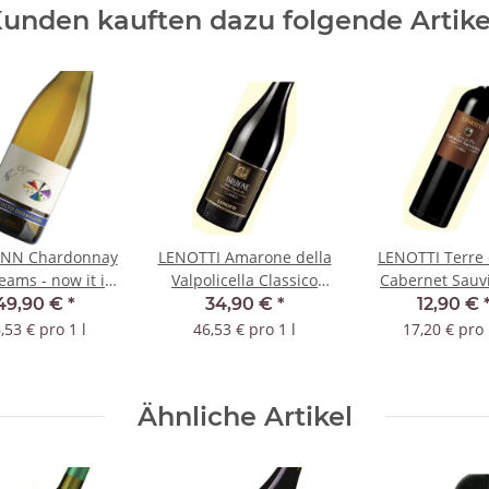
unden kauften dazu folgende Artike
NN Chardonnay
LENOTTI Amarone della
LENOTTI Terre 
eams - now it is
Valpolicella Classico
Cabernet Sauv
 wine 2022 IGT
2018 DOC
2019 DO
49,90 €
*
34,90 €
*
12,90 €
,53 € pro 1 l
46,53 € pro 1 l
17,20 € pro 
Ähnliche Artikel