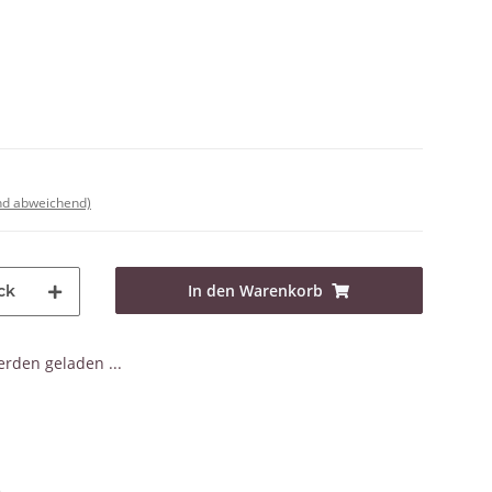
nd abweichend)
In den Warenkorb
ck
den geladen ...
e