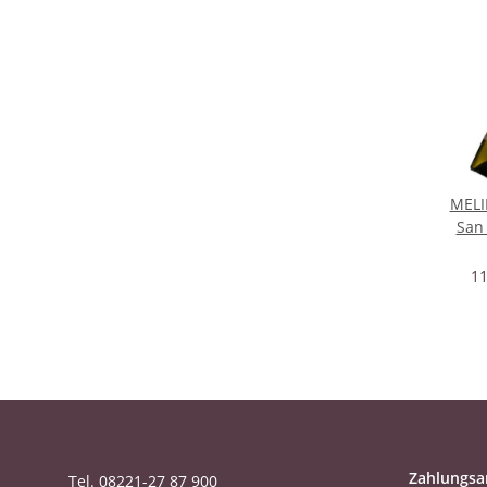
MELI
San
Gril
11
Zahlungsa
Tel. 08221-27 87 900