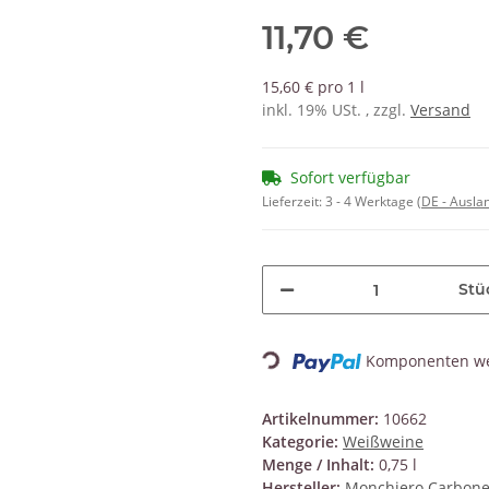
11,70 €
15,60 € pro 1 l
inkl. 19% USt. , zzgl.
Versand
Sofort verfügbar
Lieferzeit:
3 - 4 Werktage
(DE - Ausla
Stü
Komponenten wer
Loading...
Artikelnummer:
10662
Kategorie:
Weißweine
Menge / Inhalt:
0,75 l
Hersteller:
Monchiero Carbon