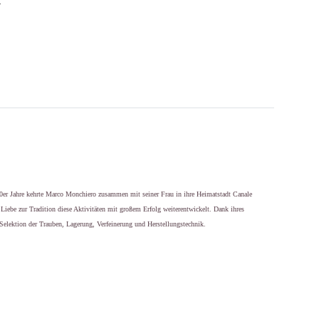
80er Jahre kehrte Marco Monchiero zusammen mit seiner Frau in ihre Heimatstadt Canale
iebe zur Tradition diese Aktivitäten mit großem Erfolg weiterentwickelt. Dank ihres
 Selektion der Trauben, Lagerung, Verfeinerung und Herstellungstechnik.