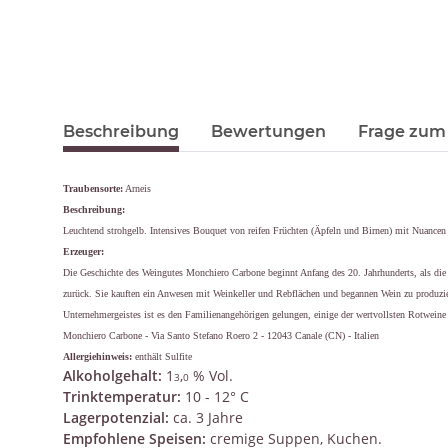
Beschreibung
Bewertungen
Frage zum 
Traubensorte:
Arneis
Beschreibung:
Leuchtend strohgelb. Intensives Bouquet von reifen Früchten (Äpfeln und Birnen) mit Nuanc
Erzeuger:
Die Geschichte des Weingutes Monchiero Carbone beginnt Anfang des 20. Jahrhunderts, als die 
zurück. Sie kauften ein Anwesen mit Weinkeller und Rebflächen und begannen Wein zu produzier
Unternehmergeistes ist es den Familienangehörigen gelungen, einige der wertvollsten Rotweine 
Monchiero Carbone - Via Santo Stefano Roero 2 - 12043 Canale (CN) - Italien
Allergiehinweis:
enthält Sulfite
Alkoholgehalt:
1
,
% Vol.
3
0
Trinktemperatur:
10 - 12° C
Lagerpotenzial:
ca. 3 Jahre
Empfohlene Speisen:
cremige Suppen, Kuchen.