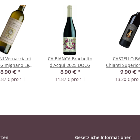
NI Vernaccia di
CA BIANCA Brachetto
CASTELLO BA
 Gimignano Le
d'Acqui 2025 DOCG
Chianti Superio
laie 2024 DOCG
DOCG
8,90 €
*
8,90 €
*
9,90 €
*
,87 € pro 1 l
11,87 € pro 1 l
13,20 € pro 
rten
Gesetzliche Informationen