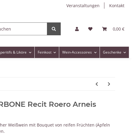
Veranstaltungen
Kontakt
0,00 €
peritifs & Liköre
Feinkost
Wein-Accessoires
Geschenke
ONE Recit Roero Arneis
scher Weißwein mit Bouquet von reifen Früchten (Äpfeln
en.