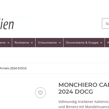
eine
Roséweine
Schaumweine
Dessertweine & Grappe
A
Arneis 2024 DOCG
MONCHIERO CARB
2024 DOCG
Vollmundig trockener italieni
und Birnen) mit Mandelnuanc