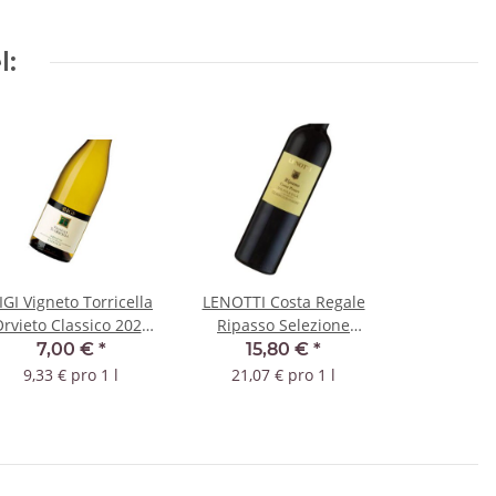
l:
IGI Vigneto Torricella
LENOTTI Costa Regale
rvieto Classico 2022
Ripasso Selezione
DOC
Valpolicella 2021 DOC
7,00 €
*
15,80 €
*
9,33 € pro 1 l
21,07 € pro 1 l