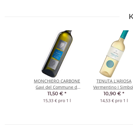
K
MONCHIERO CARBONE
TENUTA L'ARIOSA
Gavi del Commune di
Vermentino I Simbol
Gavi 2025 DOCG
2024 DOC
11,50 €
*
10,90 €
*
15,33 € pro 1 l
14,53 € pro 1 l