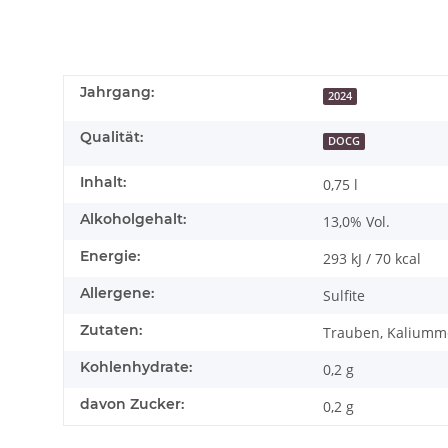
Jahrgang:
2024
Qualität:
DOCG
Inhalt:
0,75 l
Alkoholgehalt:
13,0% Vol.
Energie:
293 kJ / 70 kcal
Allergene:
Sulfite
Zutaten:
Trauben, Kaliumme
Kohlenhydrate:
0,2 g
davon Zucker:
0,2 g