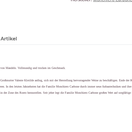
Artikel
en von Mandeln. Vollmundig und trocken im Geschmack.
Großmutter Valente Klotilde anfing, sich mit der Herstellung hervorragender Weine zu beschäftigen. Ende der 
en. In den letzten Jahrzehnten hat die Familie Monchiero Carbone durch immer neue Anbautechniken und ihre L
in der Zone des Roero herzustellen. Seit jeher legt die Familie Monchiero Carbone großen Wert auf sorgfältige