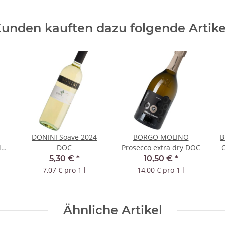
unden kauften dazu folgende Artike
DONINI Soave 2024
BORGO MOLINO
B
i
DOC
Prosecco extra dry DOC
O
5,30 €
*
10,50 €
*
7,07 € pro 1 l
14,00 € pro 1 l
Ähnliche Artikel