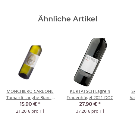
Ähnliche Artikel
MONCHIERO CARBONE
KURTATSCH Lagrein
S
Tamardì Langhe Bianco
Frauenhügel 2021 DOC
Va
2021 DOC
15,90 €
*
27,90 €
*
21,20 € pro 1 l
37,20 € pro 1 l