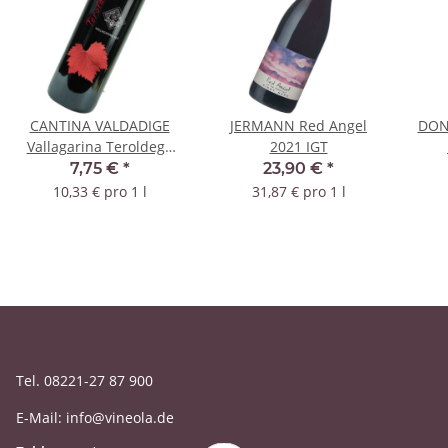
CANTINA VALDADIGE
JERMANN Red Angel
DON
Vallagarina Teroldego
2021 IGT
2021 IGT
7,75 €
*
23,90 €
*
10,33 € pro 1 l
31,87 € pro 1 l
Tel. 08221-27 87 900
E-Mail: info@vineola.de