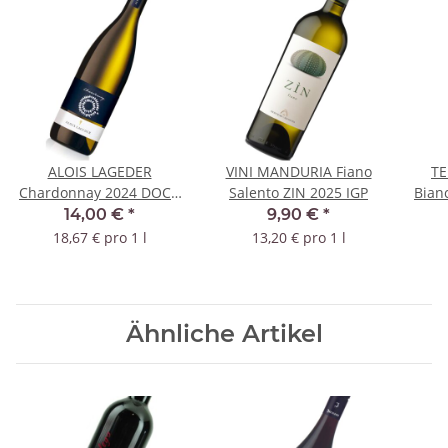
ALOIS LAGEDER
VINI MANDURIA Fiano
TE
Chardonnay 2024 DOC -
Salento ZIN 2025 IGP
Bian
BIO
14,00 €
*
9,90 €
*
18,67 € pro 1 l
13,20 € pro 1 l
Ähnliche Artikel