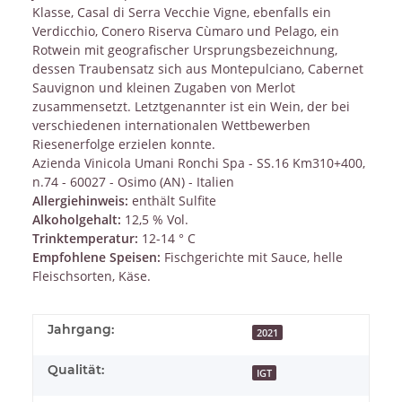
Klasse, Casal di Serra Vecchie Vigne, ebenfalls ein
Verdicchio, Conero Riserva Cùmaro und Pelago, ein
Rotwein mit geografischer Ursprungsbezeichnung,
dessen Traubensatz sich aus Montepulciano, Cabernet
Sauvignon und kleinen Zugaben von Merlot
zusammensetzt. Letztgenannter ist ein Wein, der bei
verschiedenen internationalen Wettbewerben
Riesenerfolge erzielen konnte.
Azienda Vinicola Umani Ronchi Spa - SS.16 Km310+400,
n.74 - 60027 - Osimo (AN) - Italien
Allergiehinweis:
enthält Sulfite
Alkoholgehalt:
12,5 % Vol.
Trinktemperatur:
12-14 ° C
Empfohlene Speisen:
Fischgerichte mit Sauce, helle
Fleischsorten, Käse.
Jahrgang:
2021
Qualität:
IGT