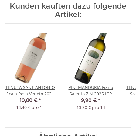
Kunden kauften dazu folgende
Artikel:
TENUTA SANT ANTONIO
VINI MANDURIA Fiano
TEN
Scaia Rosa Veneto 2023
Salento ZIN 2025 IGP
Sc
IGT
10,80 €
*
9,90 €
*
14,40 € pro 1 l
13,20 € pro 1 l