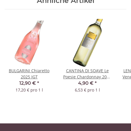
Ähnliche Artikel
BULGARINI Chiaretto
CANTINA DI SOAVE Le
LEN
2025 IGT
Poesie Chardonnay 2025
Vene
IGT
12,90 €
*
4,90 €
*
17,20 € pro 1 l
6,53 € pro 1 l