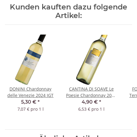
Kunden kauften dazu folgende
Artikel:
DONINI Chardonnay
CANTINA DI SOAVE Le
F
delle Venezie 2024 IGT
Poesie Chardonnay 2025
Terr
IGT
5,30 €
*
4,90 €
*
7,07 € pro 1 l
6,53 € pro 1 l