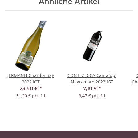
Ähnliche Artikel
JERMANN Chardonnay
CONTI ZECCA Cantalupi
2022 IGT
Negramaro 2022 IGT
Ch
S
23,40 €
*
7,10 €
*
31,20 € pro 1 l
9,47 € pro 1 l