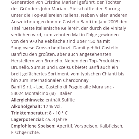
Generation von Cristina Mariani geführt, der Tochter
des Gründers John Mariani. Sie schaffte den Sprung
unter die Top-Kellereien Italiens. Neben vielen anderen
Auszeichnungen konnte Castello Banfi im Jahr 2003 den
Titel "Beste italienische Kellerei", der durch die Vinitaly
verliehen wird, zum zehnten Mal in Folge gewinnen.
Von den 970 ha Rebfläche sind über 150 ha mit
Sangiovese Grosso bepflanzt. Damit gehört Castello
Banfi zu den größten, aber auch angesehensten
Herstellern von Brunello. Neben den Top-Produkten
Brunello, Sumus und Excelsus bietet Banfi auch ein
breit gefächertes Sortiment, vom typischen Chianti bis
hin zum internationalen Chardonnay.
Banfi S.r.l. - Loc. Castello di Poggio alle Mura snc -
53024 Montalcino (SI) - Italien
Allergiehinweis:
enthält Sulfite
Alkoholgehalt:
12 % Vol.
Trinktemperatur:
8 - 10 ° C
Lagerpotenzial:
ca. 3 Jahre
Empfohlene Speisen:
Aperitif, Vorspeisen, Kalbfleisch,
Fischgerichte.