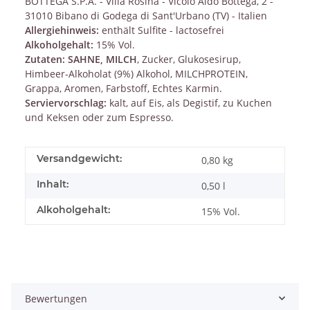
BOTTEGA S.P.A. - Villa Rosina - Vicolo Aldo Bottega, 2 -
31010 Bibano di Godega di Sant'Urbano (TV) - Italien
Allergiehinweis:
enthält Sulfite - lactosefrei
Alkoholgehalt:
15% Vol.
Zutaten:
SAHNE, MILCH
, Zucker, Glukosesirup,
Himbeer-Alkoholat (9%) Alkohol, MILCHPROTEIN,
Grappa, Aromen, Farbstoff, Echtes Karmin.
Serviervorschlag:
kalt, auf Eis, als Degistif, zu Kuchen
und Keksen oder zum Espresso.
Versandgewicht:
0,80 kg
Inhalt:
0,50 l
Alkoholgehalt:
15% Vol.
Bewertungen