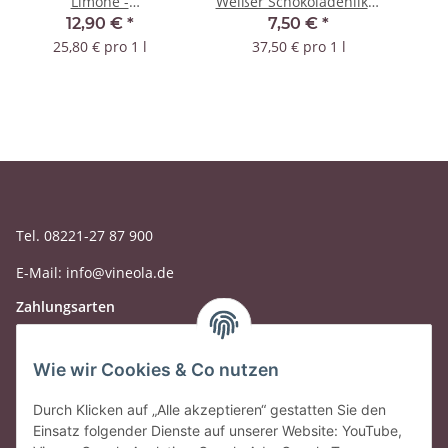
Limone -
Weißer Schokoladenlikör
Zitronencremelikör - 0,5
0,2 Liter
12,90 €
*
7,50 €
*
Liter
25,80 € pro 1 l
37,50 € pro 1 l
Tel. 08221-27 87 900
E-Mail: info@vineola.de
Zahlungsarten
Wie wir Cookies & Co nutzen
Durch Klicken auf „Alle akzeptieren“ gestatten Sie den
Einsatz folgender Dienste auf unserer Website: YouTube,